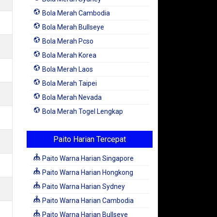
Bola Merah Cambodia
Bola Merah Bullseye
Bola Merah Pcso
Bola Merah Korea
Bola Merah Laos
Bola Merah Taipei
Bola Merah Nevada
Bola Merah Togel Lengkap
Paito Harian Tercepat
Paito Warna Harian Singapore
Paito Warna Harian Hongkong
Paito Warna Harian Sydney
Paito Warna Harian Cambodia
Paito Warna Harian Bullseye