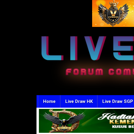
Home
Live Draw HK
Live Draw SGP