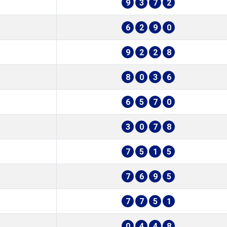
9
3
7
2
6
2
9
0
9
2
2
8
8
0
3
6
6
5
7
0
3
0
7
8
7
5
1
5
7
6
9
5
7
7
5
1
0
4
4
8