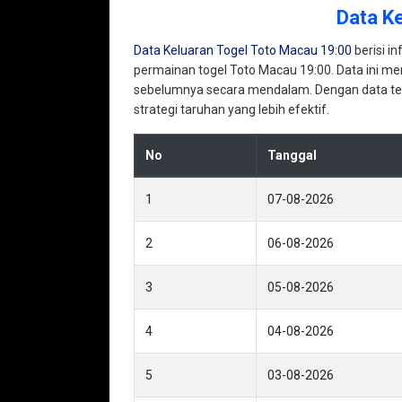
Data K
Data Keluaran Togel Toto Macau 19:00
berisi i
permainan togel Toto Macau 19:00. Data ini men
sebelumnya secara mendalam. Dengan data ter
strategi taruhan yang lebih efektif.
No
Tanggal
1
07-08-2026
2
06-08-2026
3
05-08-2026
4
04-08-2026
5
03-08-2026