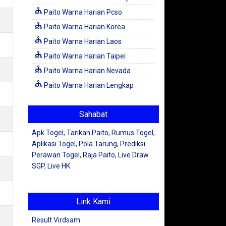
Paito Warna Harian Pcso
Paito Warna Harian Korea
Paito Warna Harian Laos
Paito Warna Harian Taipei
Paito Warna Harian Nevada
Paito Warna Harian Lengkap
Sahabat
Apk Togel
,
Tarikan Paito
,
Rumus Togel
,
Aplikasi Togel
,
Pola Tarung
,
Prediksi
Perawan Togel
,
Raja Paito
,
Live Draw
SGP
,
Live HK
Link Kami
Result Virdsam