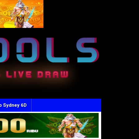
to Sydney 6D