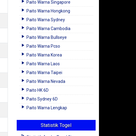
Paito Warna Singapore
Paito Warna Hongkong
Paito Warna Sydney
Paito Warna Cambodia
Paito Warna Bullseye
Paito Warna Pcso
Paito Warna Korea
Paito Warna Laos
Paito Warna Taipei
Paito Warna Nevada
Paito HK 6D
Paito Sydney 6D
Paito Warna Lengkap
Statistik Togel