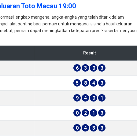
eluaran Toto Macau 19:00
nformasi lengkap mengenai angka-angka yang telah ditarik dalam
jadi alat penting bagi pemain untuk menganalisis pola hasil keluaran
sebut, pemain dapat meningkatkan ketepatan prediksi serta menyus
Result
6
3
0
3
5
8
4
3
9
4
0
1
0
2
1
3
0
4
3
3