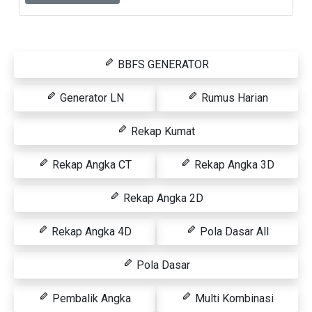
BBFS GENERATOR
Generator LN
Rumus Harian
Rekap Kumat
Rekap Angka CT
Rekap Angka 3D
Rekap Angka 2D
Rekap Angka 4D
Pola Dasar All
Pola Dasar
Pembalik Angka
Multi Kombinasi