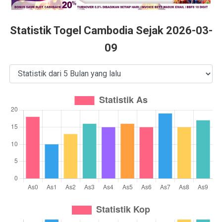
Statistik Togel Cambodia Sejak 2026-03-
09