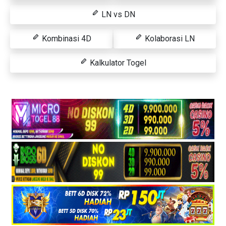
LN vs DN
Kombinasi 4D
Kolaborasi LN
Kalkulator Togel