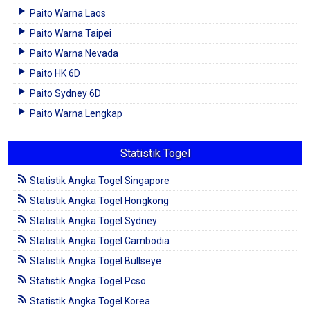
Paito Warna Laos
Paito Warna Taipei
Paito Warna Nevada
Paito HK 6D
Paito Sydney 6D
Paito Warna Lengkap
Statistik Togel
Statistik Angka Togel Singapore
Statistik Angka Togel Hongkong
Statistik Angka Togel Sydney
Statistik Angka Togel Cambodia
Statistik Angka Togel Bullseye
Statistik Angka Togel Pcso
Statistik Angka Togel Korea