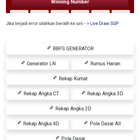
Jika terjadi error silahkan beralih ke sini -->
Live Draw SGP
BBFS GENERATOR
Generator LN
Rumus Harian
Rekap Kumat
Rekap Angka CT
Rekap Angka 3D
Rekap Angka 2D
Rekap Angka 4D
Pola Dasar All
Pola Dasar