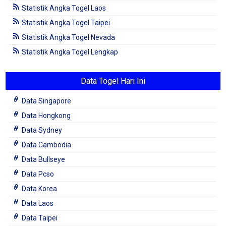
Statistik Angka Togel Laos
Statistik Angka Togel Taipei
Statistik Angka Togel Nevada
Statistik Angka Togel Lengkap
Data Togel Hari Ini
Data Singapore
Data Hongkong
Data Sydney
Data Cambodia
Data Bullseye
Data Pcso
Data Korea
Data Laos
Data Taipei