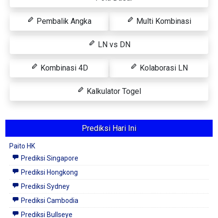
Pembalik Angka
Multi Kombinasi
LN vs DN
Kombinasi 4D
Kolaborasi LN
Kalkulator Togel
Prediksi Hari Ini
Paito HK
Prediksi Singapore
Prediksi Hongkong
Prediksi Sydney
Prediksi Cambodia
Prediksi Bullseye