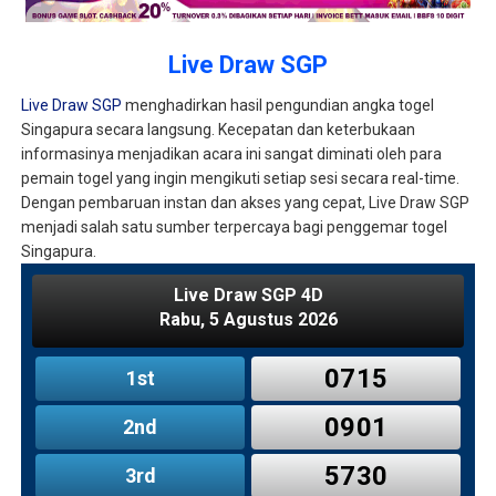
Live Draw SGP
Live Draw SGP
menghadirkan hasil pengundian angka togel
Singapura secara langsung. Kecepatan dan keterbukaan
informasinya menjadikan acara ini sangat diminati oleh para
pemain togel yang ingin mengikuti setiap sesi secara real-time.
Dengan pembaruan instan dan akses yang cepat, Live Draw SGP
menjadi salah satu sumber terpercaya bagi penggemar togel
Singapura.