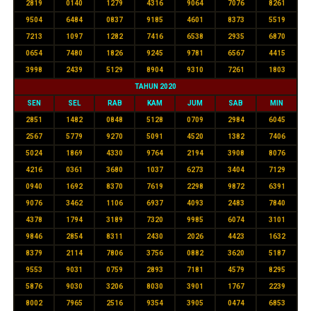
2819
0140
1279
4316
9064
7076
8261
9504
6484
0837
9185
4601
8373
5519
7213
1097
1282
7416
6538
2935
6870
0654
7480
1826
9245
9781
6567
4415
3998
2439
5129
8904
9310
7261
1803
TAHUN 2020
SEN
SEL
RAB
KAM
JUM
SAB
MIN
2851
1482
0848
5128
0709
2984
6045
2567
5779
9270
5091
4520
1382
7406
5024
1869
4330
9764
2194
3908
8076
4216
0361
3680
1037
6273
3404
7129
0940
1692
8370
7619
2298
9872
6391
9076
3462
1106
6937
4093
2483
7840
4378
1794
3189
7320
9985
6074
3101
9846
2854
8311
2430
2026
4423
1632
8379
2114
7806
3756
0882
3620
5187
9553
9031
0759
2893
7181
4579
8295
5876
9030
3206
8030
3901
1767
2239
8002
7965
2516
9354
3905
0474
6853