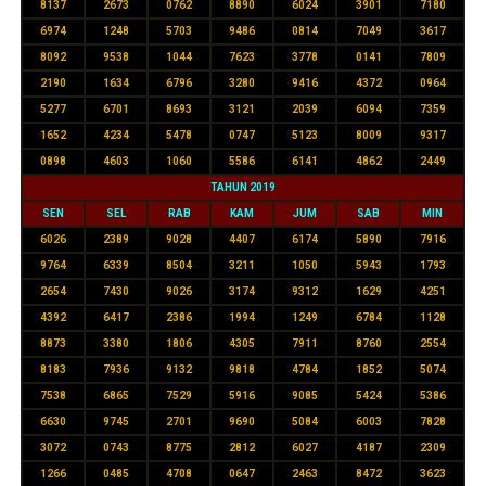
8137
2673
0762
8890
6024
3901
7180
6974
1248
5703
9486
0814
7049
3617
8092
9538
1044
7623
3778
0141
7809
2190
1634
6796
3280
9416
4372
0964
5277
6701
8693
3121
2039
6094
7359
1652
4234
5478
0747
5123
8009
9317
0898
4603
1060
5586
6141
4862
2449
TAHUN 2019
SEN
SEL
RAB
KAM
JUM
SAB
MIN
6026
2389
9028
4407
6174
5890
7916
9764
6339
8504
3211
1050
5943
1793
2654
7430
9026
3174
9312
1629
4251
4392
6417
2386
1994
1249
6784
1128
8873
3380
1806
4305
7911
8760
2554
8183
7936
9132
9818
4784
1852
5074
7538
6865
7529
5916
9085
5424
5386
6630
9745
2701
9690
5084
6003
7828
3072
0743
8775
2812
6027
4187
2309
1266
0485
4708
0647
2463
8472
3623