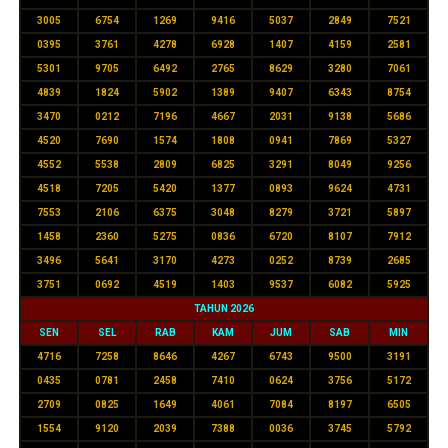
3005
6754
1269
9416
5037
2849
7521
0395
3761
4278
6928
1407
4159
2581
5301
9705
6492
2765
8629
3280
7061
4839
1824
5902
1389
9407
6343
8754
3470
0212
7196
4667
2031
9138
5686
4520
7690
1574
1808
0941
7869
5327
4552
5538
2809
6825
3291
8049
9256
4518
7205
5420
1377
0893
9624
4731
7553
2106
6375
3048
8279
3721
5897
1458
2360
5275
0836
6720
8107
7912
3496
5641
3170
4273
0252
8739
2685
3751
0692
4519
1403
9537
6082
5925
TAHUN 2026
SEN
SEL
RAB
KAM
JUM
SAB
MIN
4716
7258
8646
4267
6743
9500
3191
0435
0781
2458
7410
0624
3756
5172
2709
0825
1649
4061
7084
8197
6505
1554
9120
2039
7388
0036
3745
5792