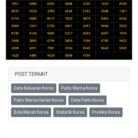
7951
3686
8235
4068
2105
1539
0349
8593
9324
4783
6540
5702
3368
1207
0194
9680
8519
7032
2879
8403
0336
9658
1367
5735
0651
4291
6966
3502
8720
0136
9083
5217
6592
6247
7394
2468
2805
6749
3856
1566
0745
9632
4238
6391
7981
2156
0543
8642
5069
1623
3485
9024
4308
9759
POST TERKAIT
Data Keluaran Korea
Paito Warna Korea
Paito Warna Harian Korea
Data Paito Korea
Bola Merah Korea
Statistik Korea
Prediksi Korea