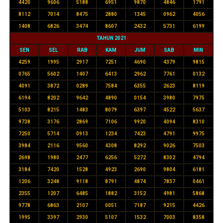
4420
9606
5188
6951
9870
4846
1791
8112
7014
8475
2880
1345
0962
4056
1408
6826
3474
8607
2432
5731
6199
TAHUN 2021
SEN
SEL
RAB
KAM
JUM
SAB
MIN
4259
1995
2917
7251
4690
4379
9815
0765
5602
1407
6413
2962
7761
0132
4091
3872
0289
7584
6355
2623
8119
6194
8202
9642
4890
0154
3980
7975
5103
8215
1483
8079
6397
4522
5637
9738
3176
2869
7106
9920
4094
8310
7250
5714
0913
1234
7423
4791
9975
3984
2116
9560
4308
8292
9026
7503
2698
1980
2477
6256
5272
8302
4794
3184
7420
1528
4923
2690
9804
6181
1206
3248
9118
8791
4874
7837
0461
2355
1207
6485
1882
3152
4981
5868
9778
6863
2107
0051
7187
9215
4426
1995
3397
2930
5107
1532
7003
8358