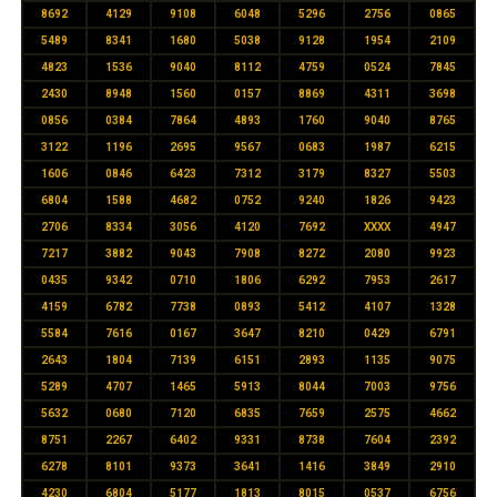
8692
4129
9108
6048
5296
2756
0865
5489
8341
1680
5038
9128
1954
2109
4823
1536
9040
8112
4759
0524
7845
2430
8948
1560
0157
8869
4311
3698
0856
0384
7864
4893
1760
9040
8765
3122
1196
2695
9567
0683
1987
6215
1606
0846
6423
7312
3179
8327
5503
6804
1588
4682
0752
9240
1826
9423
2706
8334
3056
4120
7692
XXXX
4947
7217
3882
9043
7908
8272
2080
9923
0435
9342
0710
1806
6292
7953
2617
4159
6782
7738
0893
5412
4107
1328
5584
7616
0167
3647
8210
0429
6791
2643
1804
7139
6151
2893
1135
9075
5289
4707
1465
5913
8044
7003
9756
5632
0680
7120
6835
7659
2575
4662
8751
2267
6402
9331
8738
7604
2392
6278
8101
9373
3641
1416
3849
2910
4230
6804
5177
1813
8015
0537
6756