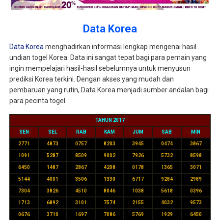
Data Korea
Data Korea
menghadirkan informasi lengkap mengenai hasil
undian togel Korea. Data ini sangat tepat bagi para pemain yang
ingin mempelajari hasil-hasil sebelumnya untuk menyusun
prediksi Korea terkini. Dengan akses yang mudah dan
pembaruan yang rutin, Data Korea menjadi sumber andalan bagi
para pecinta togel.
TAHUN 2017
SEN
SEL
RAB
KAM
JUM
SAB
MIN
2771
4873
0757
8203
3945
0474
3867
1091
5287
8509
9002
7926
5732
8598
6450
1487
2867
4208
0178
1365
3071
5144
4001
3506
1330
6717
9284
2989
7304
3826
4510
8046
1038
5618
0396
1713
6892
3101
7574
2155
4032
9573
0676
3710
1697
7086
5769
1929
6450