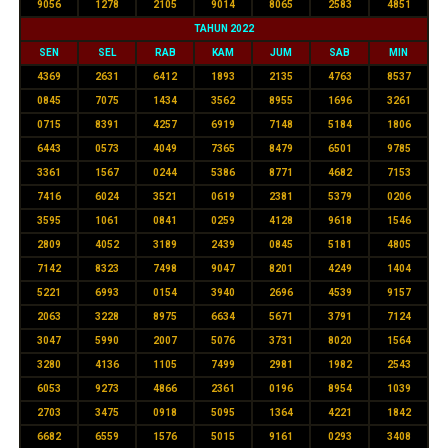
9056
1278
2105
9014
8065
2583
4851
TAHUN 2022
SEN
SEL
RAB
KAM
JUM
SAB
MIN
4369
2631
6412
1893
2135
4763
8537
0845
7075
1434
3562
8955
1696
3261
0715
8391
4257
6919
7148
5184
1806
6443
0573
4049
7365
8479
6501
9785
3361
1567
0244
5386
8771
4682
7153
7416
6024
3521
0619
2381
5379
0206
3595
1061
0841
0259
4128
9618
1546
2809
4052
3189
2439
0845
5181
4805
7142
8323
7498
9047
8201
4249
1404
5221
6993
0154
3940
2696
4539
9157
2063
3228
8975
6634
5671
3791
7124
3047
5990
2007
5076
3731
8020
1564
3280
4136
1105
7499
2981
1982
2543
6053
9273
4866
2361
0196
8954
1039
2703
3475
0918
5095
1364
4221
1842
6682
6559
1576
5015
9161
0293
3408