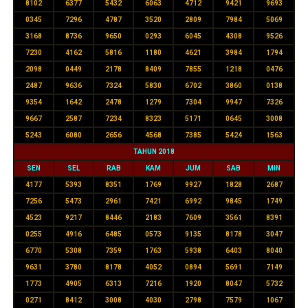
8102
6377
5432
6063
4712
9421
9693
0345
7296
4787
3520
2809
7984
5069
3168
8736
9650
0293
6045
4308
9526
7230
4162
5816
1180
4621
3984
1794
2098
0449
2178
8409
7855
1218
0476
2487
9636
7324
5830
6702
3860
0138
9354
1642
2478
1279
7304
9947
7326
9667
2587
7234
8323
5171
0645
3008
5243
6080
2656
4568
7385
5424
1563
TAHUN 2018
SEN
SEL
RAB
KAM
JUM
SAB
MIN
4177
5393
8351
1769
9927
1828
2687
7256
5473
2961
7421
6992
9845
1749
4523
9217
8446
2183
7609
3561
8391
0255
4916
6485
0573
9135
8178
3047
6770
5308
7359
1763
5938
6403
8040
9631
3780
8178
4052
0894
5691
7149
1773
4905
6313
7216
1920
8047
5732
0271
8412
3008
4030
2798
7579
1067