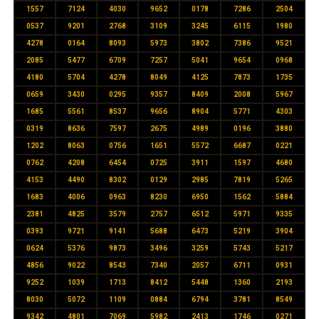
1557
7124
4030
9652
0178
7286
2504
0537
9201
2768
3109
3245
6115
1980
4278
0164
8093
5973
3802
7386
9521
2085
5477
6709
7257
5041
9654
0968
4180
5704
4278
8049
4125
7873
1735
0659
3430
0295
9357
8409
2008
5967
1685
5561
8537
9656
8904
5771
4303
0319
8636
7597
2675
4989
0196
3880
1202
8063
0756
1651
5572
6687
0221
0762
4208
6454
0725
3911
1597
4680
4153
4490
8302
0129
2985
7819
5265
1683
4006
0963
8230
6950
1562
5884
2381
4825
3579
2757
6512
5971
9335
0393
9721
9141
5688
6473
5219
3904
0624
5376
9873
3496
3259
5743
5217
4856
9022
8543
7340
2057
6711
0931
9252
1039
1713
8412
5448
1360
2193
8030
5072
1109
0884
6794
3781
8549
9342
4801
7069
5982
2413
1746
0271