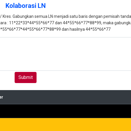
Kolaborasi LN
 / Kres. Gabungkan semua LN menjadi satu baris dengan pemisah tanda 
iantara : 11*22*33*44*55*66*77 dan 44*55*66*77*88*99, maka gabung
4*55*66*77*44*55*66*77*88*99 dan hasilnya 44*55*66*77
Submit
er