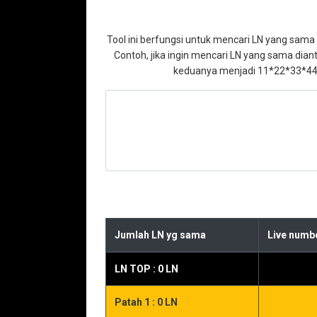
Tool ini berfungsi untuk mencari LN yang sama
Contoh, jika ingin mencari LN yang sama d
keduanya menjadi 11*22*33*4
Jumlah LN yg sama
Live numb
LN TOP :
0 LN
Patah 1 :
0 LN