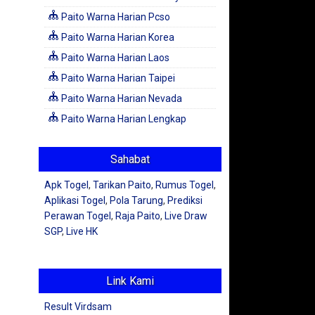
Paito Warna Harian Pcso
Paito Warna Harian Korea
Paito Warna Harian Laos
Paito Warna Harian Taipei
Paito Warna Harian Nevada
Paito Warna Harian Lengkap
Sahabat
Apk Togel
,
Tarikan Paito
,
Rumus Togel
,
Aplikasi Togel
,
Pola Tarung
,
Prediksi
Perawan Togel
,
Raja Paito
,
Live Draw
SGP
,
Live HK
Link Kami
Result Virdsam