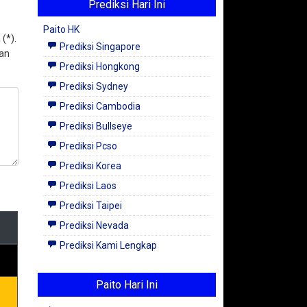
Prediksi Hari Ini
Paito HK
(*).
Prediksi Singapore
kan
Prediksi Hongkong
Prediksi Sydney
Prediksi Cambodia
Prediksi Bullseye
Prediksi Pcso
Prediksi Korea
Prediksi Laos
Prediksi Taipei
Prediksi Nevada
Prediksi Kami Lengkap
Paito Hari Ini