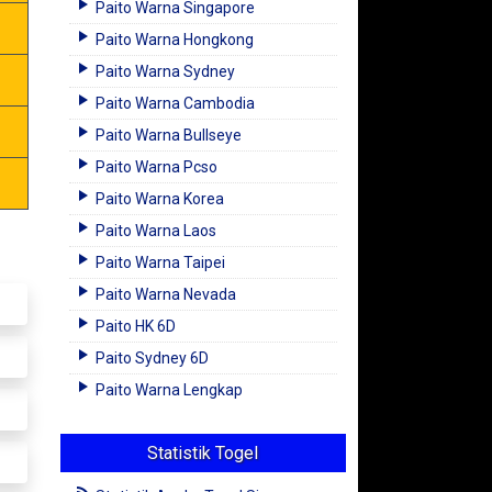
Paito Warna Singapore
Paito Warna Hongkong
Paito Warna Sydney
Paito Warna Cambodia
Paito Warna Bullseye
Paito Warna Pcso
Paito Warna Korea
Paito Warna Laos
Paito Warna Taipei
Paito Warna Nevada
Paito HK 6D
Paito Sydney 6D
Paito Warna Lengkap
Statistik Togel