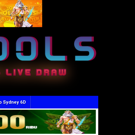
to Sydney 6D