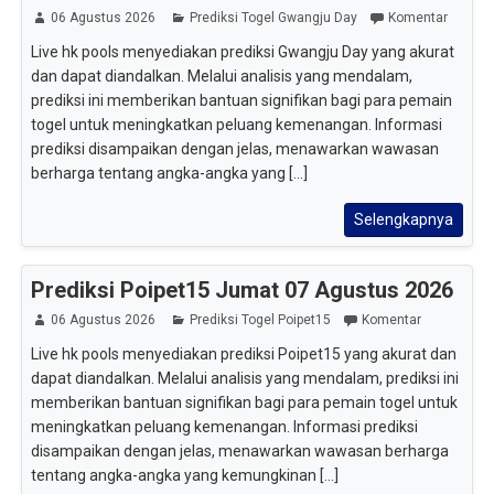
06 Agustus 2026
Prediksi Togel Gwangju Day
Komentar
Live hk pools menyediakan prediksi Gwangju Day yang akurat
dan dapat diandalkan. Melalui analisis yang mendalam,
prediksi ini memberikan bantuan signifikan bagi para pemain
togel untuk meningkatkan peluang kemenangan. Informasi
prediksi disampaikan dengan jelas, menawarkan wawasan
berharga tentang angka-angka yang [...]
Selengkapnya
Prediksi Poipet15 Jumat 07 Agustus 2026
06 Agustus 2026
Prediksi Togel Poipet15
Komentar
Live hk pools menyediakan prediksi Poipet15 yang akurat dan
dapat diandalkan. Melalui analisis yang mendalam, prediksi ini
memberikan bantuan signifikan bagi para pemain togel untuk
meningkatkan peluang kemenangan. Informasi prediksi
disampaikan dengan jelas, menawarkan wawasan berharga
tentang angka-angka yang kemungkinan [...]