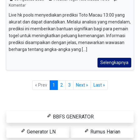
Komentar
Live hk pools menyediakan prediksi Toto Macau 13:00 yang
akurat dan dapat diandalkan. Melalui analisis yang mendalam,
prediksi ini memberikan bantuan signifikan bagi para pemain
togel untuk meningkatkan peluang kemenangan. Informasi
prediksi disampaikan dengan jelas, menawarkan wawasan
berharga tentang angka-angka yang [...]
Selengkapnya
« Prev
1
2
3
Next »
Last »
BBFS GENERATOR
Generator LN
Rumus Harian