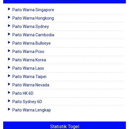
Paito Warna Singapore
Paito Warna Hongkong
Paito Warna Sydney
Paito Warna Cambodia
Paito Warna Bullseye
Paito Warna Pcso
Paito Warna Korea
Paito Warna Laos
Paito Warna Taipei
Paito Warna Nevada
Paito HK 6D
Paito Sydney 6D
Paito Warna Lengkap
Statistik Togel