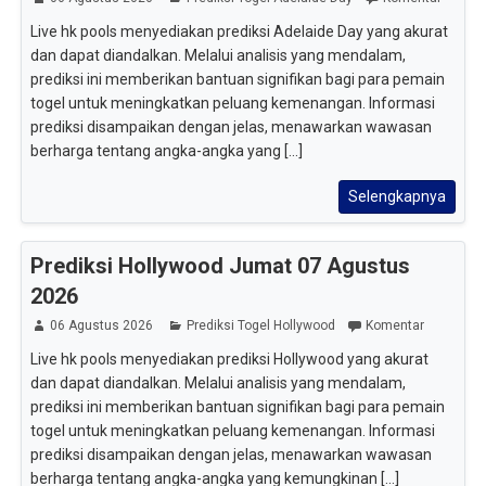
Live hk pools menyediakan prediksi Adelaide Day yang akurat
dan dapat diandalkan. Melalui analisis yang mendalam,
prediksi ini memberikan bantuan signifikan bagi para pemain
togel untuk meningkatkan peluang kemenangan. Informasi
prediksi disampaikan dengan jelas, menawarkan wawasan
berharga tentang angka-angka yang [...]
Selengkapnya
Prediksi Hollywood Jumat 07 Agustus
2026
06 Agustus 2026
Prediksi Togel Hollywood
Komentar
Live hk pools menyediakan prediksi Hollywood yang akurat
dan dapat diandalkan. Melalui analisis yang mendalam,
prediksi ini memberikan bantuan signifikan bagi para pemain
togel untuk meningkatkan peluang kemenangan. Informasi
prediksi disampaikan dengan jelas, menawarkan wawasan
berharga tentang angka-angka yang kemungkinan [...]