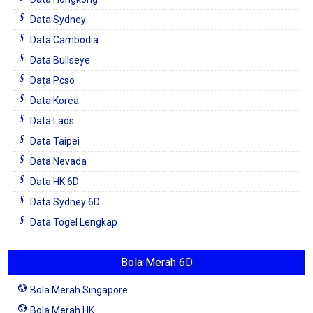
Data Sydney
Data Cambodia
Data Bullseye
Data Pcso
Data Korea
Data Laos
Data Taipei
Data Nevada
Data HK 6D
Data Sydney 6D
Data Togel Lengkap
Bola Merah 6D
Bola Merah Singapore
Bola Merah HK