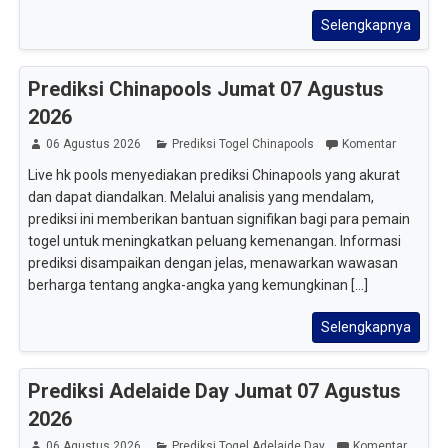
Selengkapnya
Prediksi Chinapools Jumat 07 Agustus
2026
06 Agustus 2026
Prediksi Togel Chinapools
Komentar
Live hk pools menyediakan prediksi Chinapools yang akurat
dan dapat diandalkan. Melalui analisis yang mendalam,
prediksi ini memberikan bantuan signifikan bagi para pemain
togel untuk meningkatkan peluang kemenangan. Informasi
prediksi disampaikan dengan jelas, menawarkan wawasan
berharga tentang angka-angka yang kemungkinan [...]
Selengkapnya
Prediksi Adelaide Day Jumat 07 Agustus
2026
06 Agustus 2026
Prediksi Togel Adelaide Day
Komentar