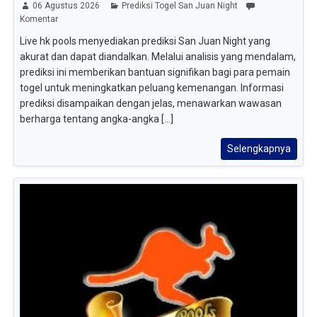
06 Agustus 2026
Prediksi Togel San Juan Night
Komentar
Live hk pools menyediakan prediksi San Juan Night yang
akurat dan dapat diandalkan. Melalui analisis yang mendalam,
prediksi ini memberikan bantuan signifikan bagi para pemain
togel untuk meningkatkan peluang kemenangan. Informasi
prediksi disampaikan dengan jelas, menawarkan wawasan
berharga tentang angka-angka [...]
Selengkapnya