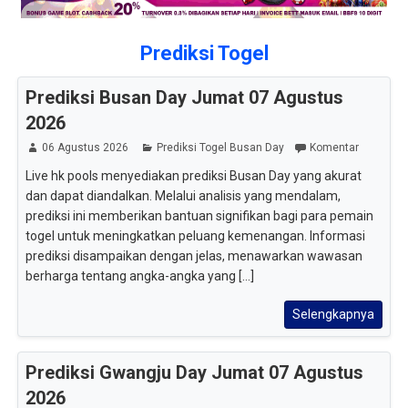
Prediksi Togel
Prediksi Busan Day Jumat 07 Agustus
2026
06 Agustus 2026
Prediksi Togel Busan Day
Komentar
Live hk pools menyediakan prediksi Busan Day yang akurat
dan dapat diandalkan. Melalui analisis yang mendalam,
prediksi ini memberikan bantuan signifikan bagi para pemain
togel untuk meningkatkan peluang kemenangan. Informasi
prediksi disampaikan dengan jelas, menawarkan wawasan
berharga tentang angka-angka yang [...]
Selengkapnya
Prediksi Gwangju Day Jumat 07 Agustus
2026