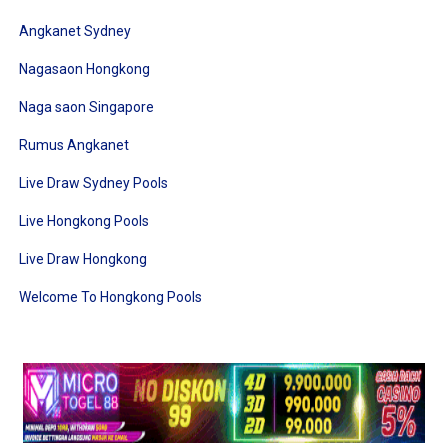
Angkanet Sydney
Nagasaon Hongkong
Naga saon Singapore
Rumus Angkanet
Live Draw Sydney Pools
Live Hongkong Pools
Live Draw Hongkong
Welcome To Hongkong Pools