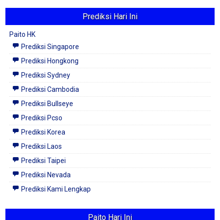
Prediksi Hari Ini
Paito HK
Prediksi Singapore
Prediksi Hongkong
Prediksi Sydney
Prediksi Cambodia
Prediksi Bullseye
Prediksi Pcso
Prediksi Korea
Prediksi Laos
Prediksi Taipei
Prediksi Nevada
Prediksi Kami Lengkap
Paito Hari Ini