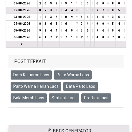
01-08-2026
2
0
9
9
9
9
1
1
3
0
3
6
0
6
8
0
8
02-08-2026
8
7
3
9
3
4
4
8
5
5
1
7
7
5
0
5
5
03-08-2026
1
4
3
3
6
0
9
9
8
6
5
1
6
7
3
6
9
04-08-2026
8
3
6
5
2
6
1
7
0
4
4
9
0
9
5
4
9
05-08-2026
9
8
4
1
5
4
9
4
5
6
2
7
6
4
0
6
6
06-08-2026
6
1
7
2
9
7
1
8
2
0
2
4
0
4
7
0
7
x
POST TERKAIT
Data Keluaran Laos
Paito Warna Laos
Paito Warna Harian Laos
Data Paito Laos
Bola Merah Laos
Statistik Laos
Prediksi Laos
BBFS GENERATOR