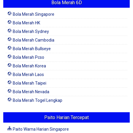
Bola Merah 6D
Bola Merah Singapore
Bola Merah HK
Bola Merah Sydney
Bola Merah Cambodia
Bola Merah Bullseye
Bola Merah Pcso
Bola Merah Korea
Bola Merah Laos
Bola Merah Taipei
Bola Merah Nevada
Bola Merah Togel Lengkap
Paito Harian Tercepat
Paito Warna Harian Singapore