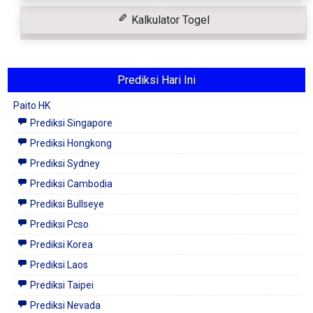
Kalkulator Togel
Prediksi Hari Ini
Paito HK
Prediksi Singapore
Prediksi Hongkong
Prediksi Sydney
Prediksi Cambodia
Prediksi Bullseye
Prediksi Pcso
Prediksi Korea
Prediksi Laos
Prediksi Taipei
Prediksi Nevada