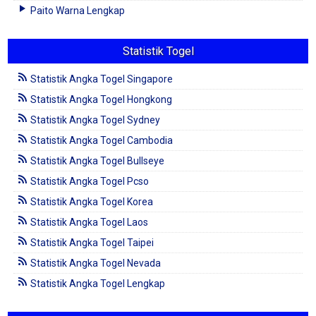
Paito Warna Lengkap
Statistik Togel
Statistik Angka Togel Singapore
Statistik Angka Togel Hongkong
Statistik Angka Togel Sydney
Statistik Angka Togel Cambodia
Statistik Angka Togel Bullseye
Statistik Angka Togel Pcso
Statistik Angka Togel Korea
Statistik Angka Togel Laos
Statistik Angka Togel Taipei
Statistik Angka Togel Nevada
Statistik Angka Togel Lengkap