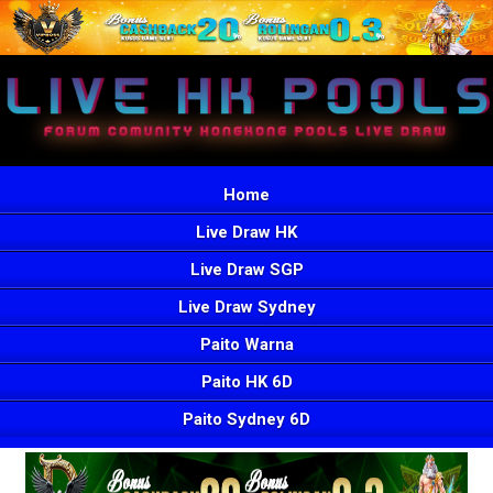
Home
Live Draw HK
Live Draw SGP
Live Draw Sydney
Paito Warna
Paito HK 6D
Paito Sydney 6D