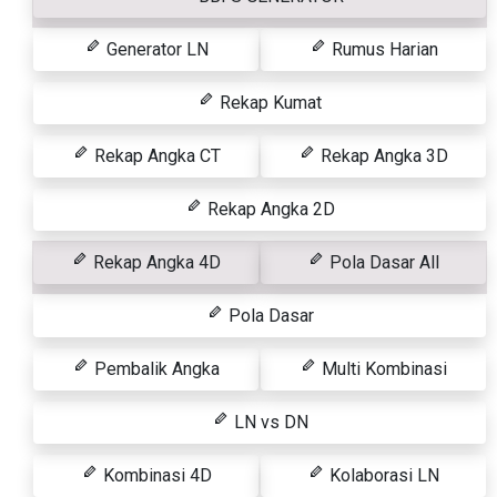
Generator LN
Rumus Harian
Rekap Kumat
Rekap Angka CT
Rekap Angka 3D
Rekap Angka 2D
Rekap Angka 4D
Pola Dasar All
Pola Dasar
Pembalik Angka
Multi Kombinasi
LN vs DN
Kombinasi 4D
Kolaborasi LN