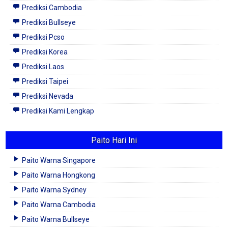
Prediksi Cambodia
Prediksi Bullseye
Prediksi Pcso
Prediksi Korea
Prediksi Laos
Prediksi Taipei
Prediksi Nevada
Prediksi Kami Lengkap
Paito Hari Ini
Paito Warna Singapore
Paito Warna Hongkong
Paito Warna Sydney
Paito Warna Cambodia
Paito Warna Bullseye