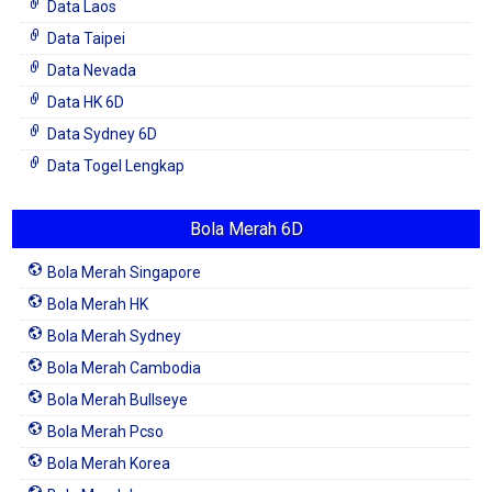
Data Laos
Data Taipei
Data Nevada
Data HK 6D
Data Sydney 6D
Data Togel Lengkap
Bola Merah 6D
Bola Merah Singapore
Bola Merah HK
Bola Merah Sydney
Bola Merah Cambodia
Bola Merah Bullseye
Bola Merah Pcso
Bola Merah Korea