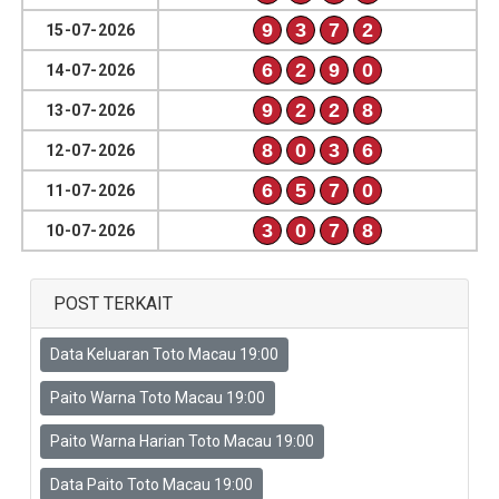
9
3
7
2
15-07-2026
6
2
9
0
14-07-2026
9
2
2
8
13-07-2026
8
0
3
6
12-07-2026
6
5
7
0
11-07-2026
3
0
7
8
10-07-2026
POST TERKAIT
Data Keluaran Toto Macau 19:00
Paito Warna Toto Macau 19:00
Paito Warna Harian Toto Macau 19:00
Data Paito Toto Macau 19:00