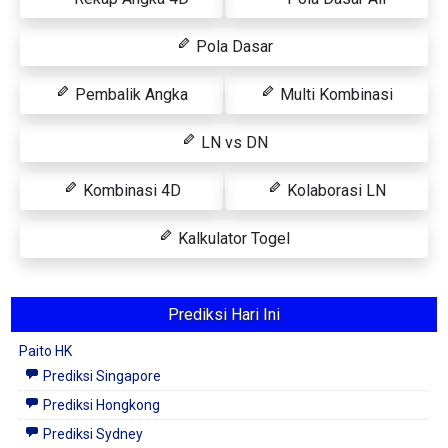
Pola Dasar
Pembalik Angka
Multi Kombinasi
LN vs DN
Kombinasi 4D
Kolaborasi LN
Kalkulator Togel
Prediksi Hari Ini
Paito HK
Prediksi Singapore
Prediksi Hongkong
Prediksi Sydney