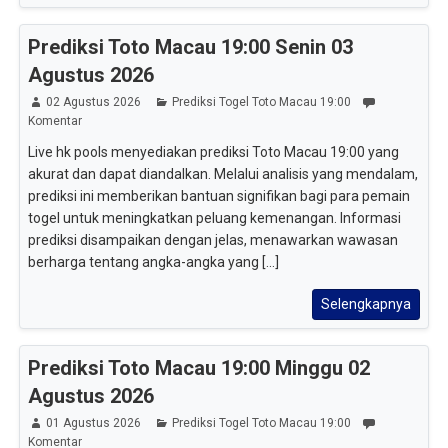
Prediksi Toto Macau 19:00 Senin 03
Agustus 2026
02 Agustus 2026
Prediksi Togel Toto Macau 19:00
Komentar
Live hk pools menyediakan prediksi Toto Macau 19:00 yang
akurat dan dapat diandalkan. Melalui analisis yang mendalam,
prediksi ini memberikan bantuan signifikan bagi para pemain
togel untuk meningkatkan peluang kemenangan. Informasi
prediksi disampaikan dengan jelas, menawarkan wawasan
berharga tentang angka-angka yang [...]
Selengkapnya
Prediksi Toto Macau 19:00 Minggu 02
Agustus 2026
01 Agustus 2026
Prediksi Togel Toto Macau 19:00
Komentar