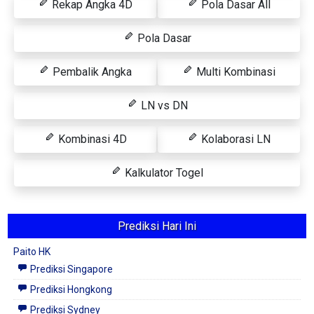
Rekap Angka 4D
Pola Dasar All
Pola Dasar
Pembalik Angka
Multi Kombinasi
LN vs DN
Kombinasi 4D
Kolaborasi LN
Kalkulator Togel
Prediksi Hari Ini
Paito HK
Prediksi Singapore
Prediksi Hongkong
Prediksi Sydney