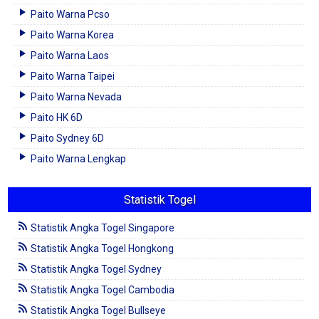
Paito Warna Pcso
Paito Warna Korea
Paito Warna Laos
Paito Warna Taipei
Paito Warna Nevada
Paito HK 6D
Paito Sydney 6D
Paito Warna Lengkap
Statistik Togel
Statistik Angka Togel Singapore
Statistik Angka Togel Hongkong
Statistik Angka Togel Sydney
Statistik Angka Togel Cambodia
Statistik Angka Togel Bullseye