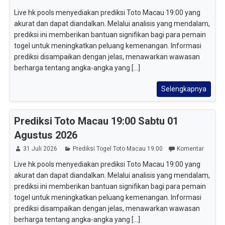
Live hk pools menyediakan prediksi Toto Macau 19:00 yang
akurat dan dapat diandalkan. Melalui analisis yang mendalam,
prediksi ini memberikan bantuan signifikan bagi para pemain
togel untuk meningkatkan peluang kemenangan. Informasi
prediksi disampaikan dengan jelas, menawarkan wawasan
berharga tentang angka-angka yang [...]
Selengkapnya
Prediksi Toto Macau 19:00 Sabtu 01
Agustus 2026
31 Juli 2026
Prediksi Togel Toto Macau 19:00
Komentar
Live hk pools menyediakan prediksi Toto Macau 19:00 yang
akurat dan dapat diandalkan. Melalui analisis yang mendalam,
prediksi ini memberikan bantuan signifikan bagi para pemain
togel untuk meningkatkan peluang kemenangan. Informasi
prediksi disampaikan dengan jelas, menawarkan wawasan
berharga tentang angka-angka yang [...]