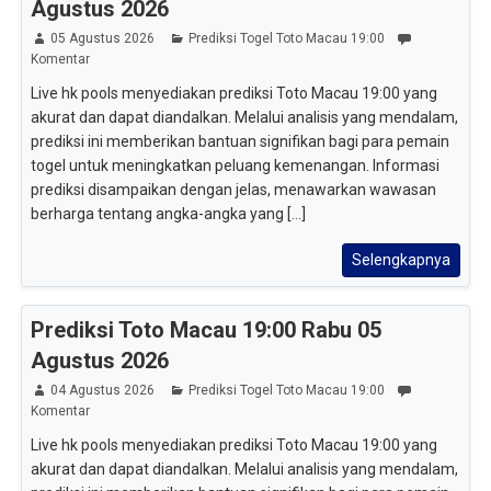
Agustus 2026
05 Agustus 2026
Prediksi Togel Toto Macau 19:00
Komentar
Live hk pools menyediakan prediksi Toto Macau 19:00 yang
akurat dan dapat diandalkan. Melalui analisis yang mendalam,
prediksi ini memberikan bantuan signifikan bagi para pemain
togel untuk meningkatkan peluang kemenangan. Informasi
prediksi disampaikan dengan jelas, menawarkan wawasan
berharga tentang angka-angka yang [...]
Selengkapnya
Prediksi Toto Macau 19:00 Rabu 05
Agustus 2026
04 Agustus 2026
Prediksi Togel Toto Macau 19:00
Komentar
Live hk pools menyediakan prediksi Toto Macau 19:00 yang
akurat dan dapat diandalkan. Melalui analisis yang mendalam,