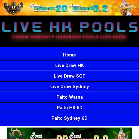
Home
Live Draw HK
Live Draw SGP
Live Draw Sydney
Paito Warna
Paito HK 6D
Paito Sydney 6D