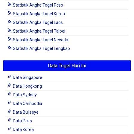
Statistik Angka Togel Pcso
Statistik Angka Togel Korea
Statistik Angka Togel Laos
Statistik Angka Togel Taipei
Statistik Angka Togel Nevada
Statistik Angka Togel Lengkap
Data Togel Hari Ini
Data Singapore
Data Hongkong
Data Sydney
Data Cambodia
Data Bullseye
Data Pcso
Data Korea