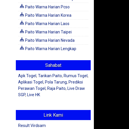
Paito Warna Harian Pcso
Paito Warna Harian Korea
Paito Warna Harian Laos
Paito Warna Harian Taipei
Paito Warna Harian Nevada
Paito Warna Harian Lengkap
Sahabat
Apk Togel
,
Tarikan Paito
,
Rumus Togel
,
Aplikasi Togel
,
Pola Tarung
,
Prediksi
Perawan Togel
,
Raja Paito
,
Live Draw
SGP
,
Live HK
Link Kami
Result Virdsam