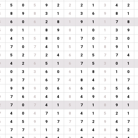
2
5
0
5
9
2
2
2
1
3
4
2
4
8
9
8
3
1
4
3
6
9
8
1
5
6
0
6
2
8
1
9
1
1
7
8
5
0
1
1
8
9
8
1
0
1
3
9
4
4
1
5
8
0
8
7
0
7
3
0
2
7
0
7
4
1
5
7
1
8
9
1
3
5
2
7
2
4
6
2
5
7
7
4
9
4
2
6
5
1
6
7
5
3
0
1
5
0
3
3
6
0
6
1
8
9
1
0
2
3
7
1
6
7
4
8
4
3
1
7
1
9
9
9
0
6
6
6
6
3
5
6
9
7
6
4
4
4
8
4
9
4
9
4
2
7
0
7
4
1
5
7
1
8
9
1
7
4
0
4
7
1
8
4
1
5
2
1
6
4
5
9
9
7
7
7
2
9
4
7
6
7
7
5
1
2
3
4
4
8
6
2