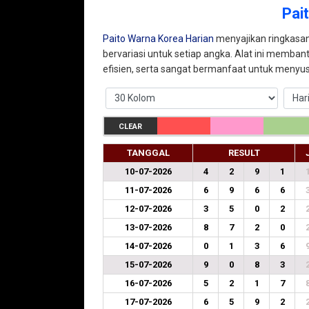
Pai
Paito Warna Korea Harian
menyajikan ringkasan 
bervariasi untuk setiap angka. Alat ini memba
efisien, serta sangat bermanfaat untuk menyus
CLEAR
TANGGAL
RESULT
10-07-2026
4
2
9
1
11-07-2026
6
9
6
6
12-07-2026
3
5
0
2
13-07-2026
8
7
2
0
14-07-2026
0
1
3
6
15-07-2026
9
0
8
3
16-07-2026
5
2
1
7
17-07-2026
6
5
9
2