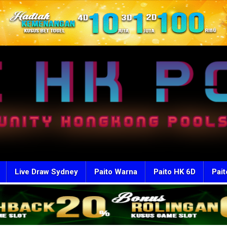
Live Draw Sydney
Paito Warna
Paito HK 6D
Pai