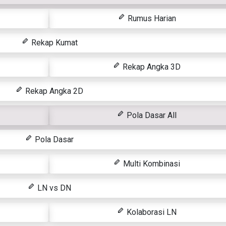
Rumus Harian
Rekap Kumat
Rekap Angka 3D
Rekap Angka 2D
Pola Dasar All
Pola Dasar
Multi Kombinasi
LN vs DN
Kolaborasi LN