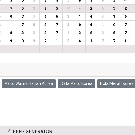
5
3
0
3
8
4
3
8
1
9
3
4
4
7
5
3
2
5
7
4
2
6
5
2
6
0
7
7
6
6
3
1
4
5
1
6
8
1
7
8
5
7
3
0
4
4
0
7
5
8
3
2
3
7
1
3
8
2
8
7
3
9
0
9
2
1
3
6
1
7
7
1
Paito Warna Harian Korea
Data Paito Korea
Bola Merah Korea
BBFS GENERATOR