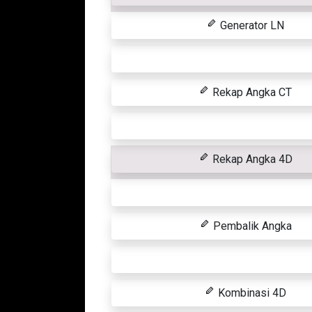
Generator LN
Rekap Angka CT
Rekap Angka 4D
Pembalik Angka
Kombinasi 4D