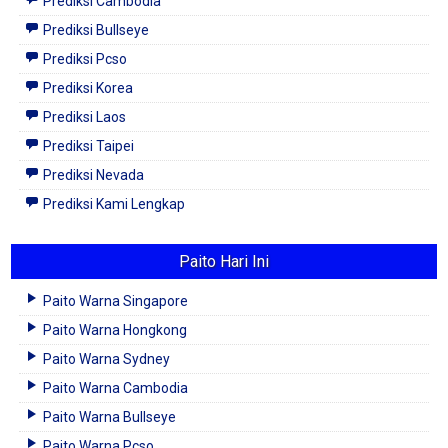
Prediksi Cambodia
Prediksi Bullseye
Prediksi Pcso
Prediksi Korea
Prediksi Laos
Prediksi Taipei
Prediksi Nevada
Prediksi Kami Lengkap
Paito Hari Ini
Paito Warna Singapore
Paito Warna Hongkong
Paito Warna Sydney
Paito Warna Cambodia
Paito Warna Bullseye
Paito Warna Pcso