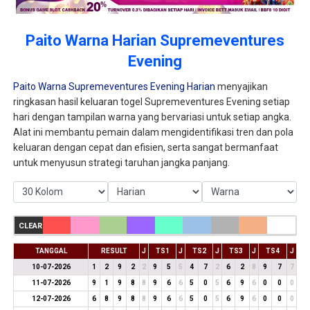
Paito Warna Harian Supremeventures
Evening
Paito Warna Supremeventures Evening Harian
menyajikan
ringkasan hasil keluaran togel Supremeventures Evening setiap
hari dengan tampilan warna yang bervariasi untuk setiap angka.
Alat ini membantu pemain dalam mengidentifikasi tren dan pola
keluaran dengan cepat dan efisien, serta sangat bermanfaat
untuk menyusun strategi taruhan jangka panjang.
CLEAR
TANGGAL
RESULT
J
TS1
J
TS2
J
TS3
J
TS4
J
10-07-2026
1
2
9
2
2
9
5
5
4
7
2
6
2
8
9
7
7
11-07-2026
9
1
9
8
8
9
6
6
5
0
5
6
9
6
0
0
0
12-07-2026
6
8
9
8
8
9
6
6
5
0
5
6
9
6
0
0
0