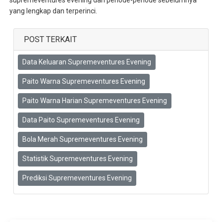
yang lengkap dan terperinci.
POST TERKAIT
Data Keluaran Supremeventures Evening
Paito Warna Supremeventures Evening
Paito Warna Harian Supremeventures Evening
Data Paito Supremeventures Evening
Bola Merah Supremeventures Evening
Statistik Supremeventures Evening
Prediksi Supremeventures Evening