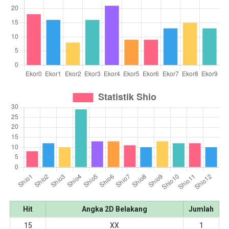
Hit
Angka 2D Belakang
Jumlah
15
XX
1