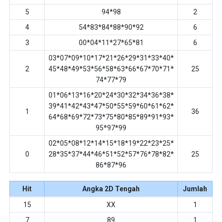
5
94*98
2
4
54*83*84*88*90*92
6
3
00*04*11*27*65*81
6
03*07*09*10*17*21*26*29*31*33*40*
2
45*48*49*53*56*58*63*66*67*70*71*
25
74*77*79
01*06*13*16*20*24*30*32*34*36*38*
39*41*42*43*47*50*55*59*60*61*62*
1
36
64*68*69*72*73*75*80*85*89*91*93*
95*97*99
02*05*08*12*14*15*18*19*22*23*25*
0
28*35*37*44*46*51*52*57*76*78*82*
25
86*87*96
Hit
Angka 2D Tengah
Jumlah
15
XX
1
7
89
1