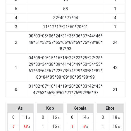
5
58
1
4
32*40*77*94
4
3
11*12*17*21*60*70*91
7
00*03*05*06*24*31*35*36*37*44*46*
2
48*51*52*57*65*66*68*69*75*78*86*
24
87*93
04*08*09*15*16*18*22*23*25*27*28*
29*30*34*38*39*41*45*49*50*54*55*
1
42
61*63*64*67*72*73*74*79*80*81*82*
83*84*85*88*89*90*95*98*99
01*02*07*10*14*19*20*26*33*42*43*
0
21
47*53*56*59*62*71*76*92*96*97
As
Kop
Kepala
Ekor
0
11
0
16
0
14
0
18
x
x
x
x
1
18
1
16
1
9
1
16
x
x
x
x