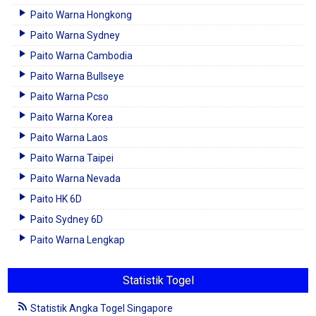
Paito Warna Hongkong
Paito Warna Sydney
Paito Warna Cambodia
Paito Warna Bullseye
Paito Warna Pcso
Paito Warna Korea
Paito Warna Laos
Paito Warna Taipei
Paito Warna Nevada
Paito HK 6D
Paito Sydney 6D
Paito Warna Lengkap
Statistik Togel
Statistik Angka Togel Singapore