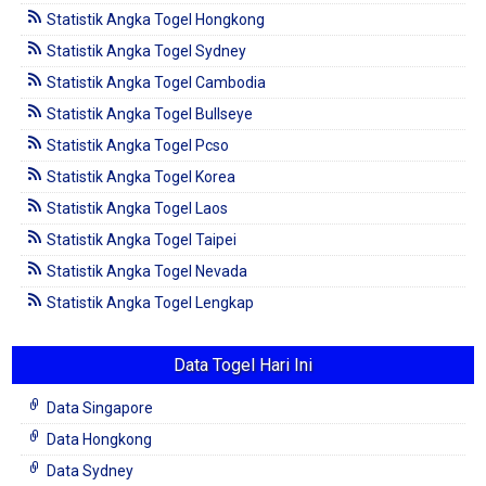
Statistik Angka Togel Hongkong
Statistik Angka Togel Sydney
Statistik Angka Togel Cambodia
Statistik Angka Togel Bullseye
Statistik Angka Togel Pcso
Statistik Angka Togel Korea
Statistik Angka Togel Laos
Statistik Angka Togel Taipei
Statistik Angka Togel Nevada
Statistik Angka Togel Lengkap
Data Togel Hari Ini
Data Singapore
Data Hongkong
Data Sydney