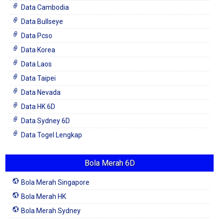
Data Cambodia
Data Bullseye
Data Pcso
Data Korea
Data Laos
Data Taipei
Data Nevada
Data HK 6D
Data Sydney 6D
Data Togel Lengkap
Bola Merah 6D
Bola Merah Singapore
Bola Merah HK
Bola Merah Sydney