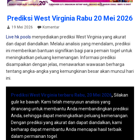
Prediksi West Virginia Rabu 20 Mei 2026
19 Mei 2026
Komentar
Live hk pools
menyediakan prediksi West Virginia yang akurat
dan dapat diandalkan. Melalui analisis yang mendalam, prediksi
ini memberikan bantuan signifikan bagi para pemain togel untuk
meningkatkan peluang kemenangan. Informasi prediksi
disampaikan dengan jelas, menawarkan wawasan berharga
tentang angka-angka yang kemungkinan besar akan muncul hari
ini.
Prediksi West Virginia terbaru Rabu, 20 Mei 2026
,
Silakan
gulir ke bawah. Kami telah menyusun analisis yang
dirancang untuk membantu Anda membandingkan prediksi
Anda, sehingga dapat meningkatkan peluang kemenangan.
Dengan prediksi yang akurat dan dapat diandalkan, kami
berharap dapat membantu Anda mencapai hasil terbaik
dalam permainan togel.