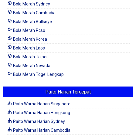
Bola Merah Sydney
Bola Merah Cambodia
Bola Merah Bullseye
Bola Merah Pcso
Bola Merah Korea
Bola Merah Laos
Bola Merah Taipei
Bola Merah Nevada
Bola Merah Togel Lengkap
Paito Harian Tercepat
Paito Warna Harian Singapore
Paito Warna Harian Hongkong
Paito Warna Harian Sydney
Paito Warna Harian Cambodia