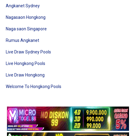
Angkanet Sydney
Nagasaon Hongkong
Naga saon Singapore
Rumus Angkanet
Live Draw Sydney Pools
Live Hongkong Pools
Live Draw Hongkong
Welcome To Hongkong Pools