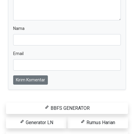
Nama
Email
Kirim Komentar
BBFS GENERATOR
Generator LN
Rumus Harian