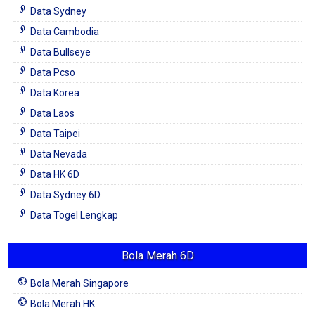
Data Sydney
Data Cambodia
Data Bullseye
Data Pcso
Data Korea
Data Laos
Data Taipei
Data Nevada
Data HK 6D
Data Sydney 6D
Data Togel Lengkap
Bola Merah 6D
Bola Merah Singapore
Bola Merah HK