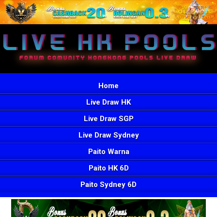
Home
Live Draw HK
Live Draw SGP
Live Draw Sydney
Paito Warna
Paito HK 6D
Paito Sydney 6D