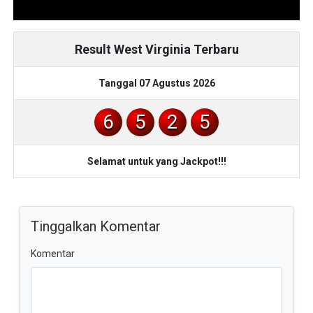
Result West Virginia Terbaru
Tanggal 07 Agustus 2026
6
5
2
5
Selamat untuk yang Jackpot!!!
Tinggalkan Komentar
Komentar