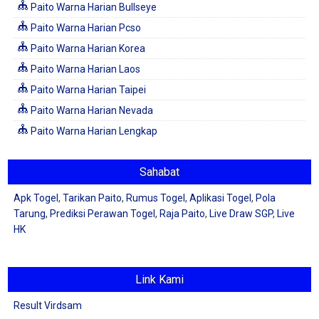
Paito Warna Harian Bullseye
Paito Warna Harian Pcso
Paito Warna Harian Korea
Paito Warna Harian Laos
Paito Warna Harian Taipei
Paito Warna Harian Nevada
Paito Warna Harian Lengkap
Sahabat
Apk Togel
,
Tarikan Paito
,
Rumus Togel
,
Aplikasi Togel
,
Pola
Tarung
,
Prediksi Perawan Togel
,
Raja Paito
,
Live Draw SGP
,
Live
HK
Link Kami
Result Virdsam