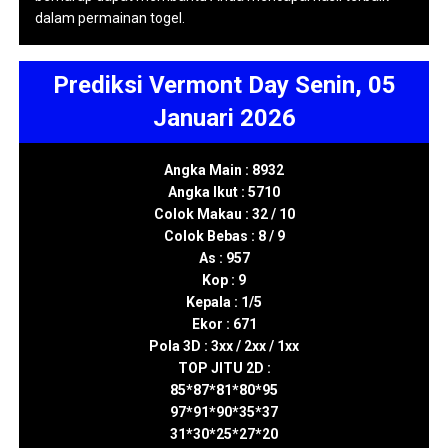
dalam permainan togel.
Prediksi Vermont Day Senin, 05
Januari 2026
Angka Main : 8932
Angka Ikut : 5710
Colok Makau : 32 / 10
Colok Bebas : 8 / 9
As : 957
Kop : 9
Kepala : 1/5
Ekor : 671
Pola 3D : 3xx / 2xx / 1xx
TOP JITU 2D :
85*87*81*80*95
97*91*90*35*37
31*30*25*27*20