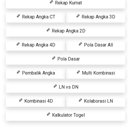
Rekap Kumat
Rekap Angka CT
Rekap Angka 3D
Rekap Angka 2D
Rekap Angka 4D
Pola Dasar All
Pola Dasar
Pembalik Angka
Multi Kombinasi
LN vs DN
Kombinasi 4D
Kolaborasi LN
Kalkulator Togel