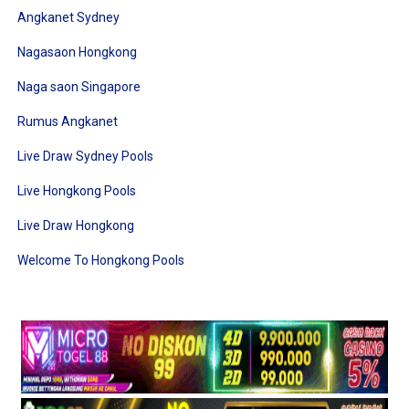
Angkanet Sydney
Nagasaon Hongkong
Naga saon Singapore
Rumus Angkanet
Live Draw Sydney Pools
Live Hongkong Pools
Live Draw Hongkong
Welcome To Hongkong Pools