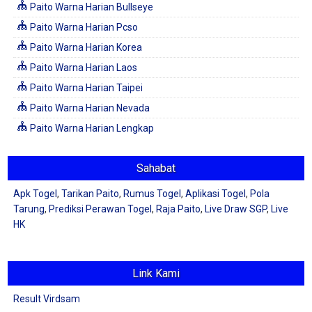
Paito Warna Harian Bullseye
Paito Warna Harian Pcso
Paito Warna Harian Korea
Paito Warna Harian Laos
Paito Warna Harian Taipei
Paito Warna Harian Nevada
Paito Warna Harian Lengkap
Sahabat
Apk Togel
,
Tarikan Paito
,
Rumus Togel
,
Aplikasi Togel
,
Pola
Tarung
,
Prediksi Perawan Togel
,
Raja Paito
,
Live Draw SGP
,
Live
HK
Link Kami
Result Virdsam