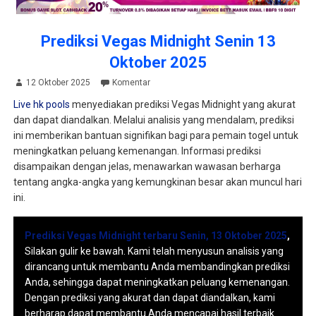
Prediksi Vegas Midnight Senin 13
Oktober 2025
12 Oktober 2025
Komentar
Live hk pools
menyediakan prediksi Vegas Midnight yang akurat
dan dapat diandalkan. Melalui analisis yang mendalam, prediksi
ini memberikan bantuan signifikan bagi para pemain togel untuk
meningkatkan peluang kemenangan. Informasi prediksi
disampaikan dengan jelas, menawarkan wawasan berharga
tentang angka-angka yang kemungkinan besar akan muncul hari
ini.
Prediksi Vegas Midnight terbaru Senin, 13 Oktober 2025
,
Silakan gulir ke bawah. Kami telah menyusun analisis yang
dirancang untuk membantu Anda membandingkan prediksi
Anda, sehingga dapat meningkatkan peluang kemenangan.
Dengan prediksi yang akurat dan dapat diandalkan, kami
berharap dapat membantu Anda mencapai hasil terbaik