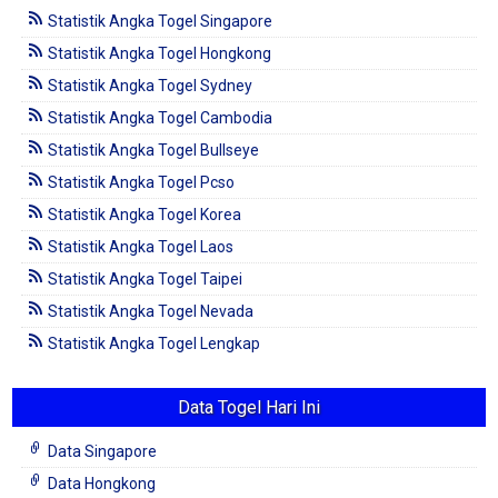
Statistik Angka Togel Singapore
Statistik Angka Togel Hongkong
Statistik Angka Togel Sydney
Statistik Angka Togel Cambodia
Statistik Angka Togel Bullseye
Statistik Angka Togel Pcso
Statistik Angka Togel Korea
Statistik Angka Togel Laos
Statistik Angka Togel Taipei
Statistik Angka Togel Nevada
Statistik Angka Togel Lengkap
Data Togel Hari Ini
Data Singapore
Data Hongkong