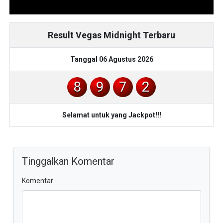
Result Vegas Midnight Terbaru
Tanggal 06 Agustus 2026
8
9
7
2
Selamat untuk yang Jackpot!!!
Tinggalkan Komentar
Komentar