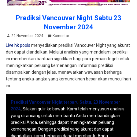
Prediksi Vancouver Night Sabtu 23
November 2024
22 November 2024
Komentar
Live hk pools
menyediakan prediksi Vancouver Night yang akurat
dan dapat diandalkan. Melalui analisis yang mendalam, prediksi
ini memberikan bantuan signifikan bagi para pemain togel untuk
meningkatkan peluang kemenangan. Informasi prediksi
disampaikan dengan jelas, menawarkan wawasan berharga
tentang angka-angka yang kemungkinan besar akan muncul hari
ini.
Prediksi Vancouver Night terbaru Sabtu, 23 November
2024
,
Silakan gulir ke bawah. Kami telah menyusun analisis
yang dirancang untuk membantu Anda membandingkan
prediksi Anda, sehingga dapat meningkatkan peluang
kemenangan. Dengan prediksi yang akurat dan dapat
diandalkan, kami berharap dapat membantu Anda