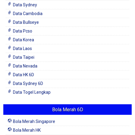
Data Sydney
Data Cambodia
Data Bullseye
Data Pcso
Data Korea
Data Laos
Data Taipei
Data Nevada
Data HK 6D
Data Sydney 6D
Data Togel Lengkap
Bola Merah 6D
Bola Merah Singapore
Bola Merah HK