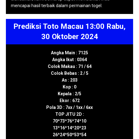
mencapai hasil terbaik dalam permainan togel.
Prediksi Toto Macau 13:00 Rabu,
30 Oktober 2024
Angka Main : 7125
Angka Ikut : 0364
Colok Makau : 71 / 64
Colok Bebas : 2 / 5
As : 203
Kop : 0
Kepala : 2/5
Ekor : 672
Pola 3D : 7xx / 1xx / 6xx
TOP JITU 2D :
70*73*76*74*10
13*16*14*20*23
26*24*50*53*54