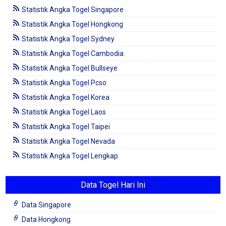
Statistik Angka Togel Singapore
Statistik Angka Togel Hongkong
Statistik Angka Togel Sydney
Statistik Angka Togel Cambodia
Statistik Angka Togel Bullseye
Statistik Angka Togel Pcso
Statistik Angka Togel Korea
Statistik Angka Togel Laos
Statistik Angka Togel Taipei
Statistik Angka Togel Nevada
Statistik Angka Togel Lengkap
Data Togel Hari Ini
Data Singapore
Data Hongkong