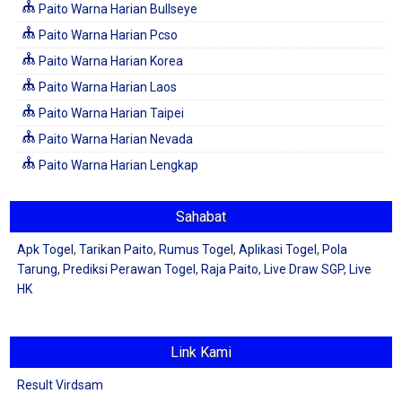
Paito Warna Harian Bullseye
Paito Warna Harian Pcso
Paito Warna Harian Korea
Paito Warna Harian Laos
Paito Warna Harian Taipei
Paito Warna Harian Nevada
Paito Warna Harian Lengkap
Sahabat
Apk Togel
,
Tarikan Paito
,
Rumus Togel
,
Aplikasi Togel
,
Pola
Tarung
,
Prediksi Perawan Togel
,
Raja Paito
,
Live Draw SGP
,
Live
HK
Link Kami
Result Virdsam