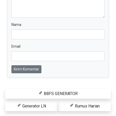
Nama
Email
Kirim Komentar
BBFS GENERATOR
Generator LN
Rumus Harian