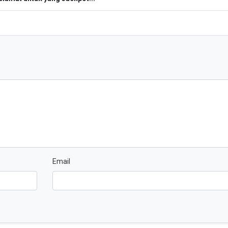
Email