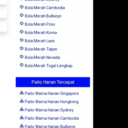
Bola Merah Cambodia
Bola Merah Bullseye
Bola Merah Pcso
Bola Merah Korea
Bola Merah Laos
Bola Merah Taipei
Bola Merah Nevada
Bola Merah Togel Lengkap
Paito Harian Tercepat
Paito Warna Harian Singapore
Paito Warna Harian Hongkong
Paito Warna Harian Sydney
Paito Warna Harian Cambodia
Paito Warna Harian Bullseye