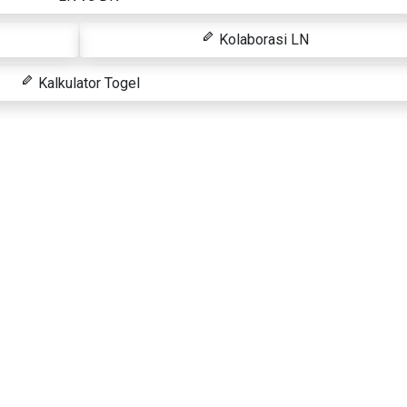
Kolaborasi LN
Kalkulator Togel