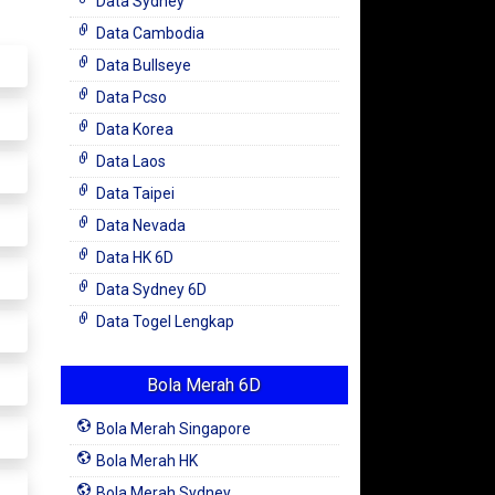
Data Sydney
Data Cambodia
Data Bullseye
Data Pcso
Data Korea
Data Laos
Data Taipei
Data Nevada
Data HK 6D
Data Sydney 6D
Data Togel Lengkap
Bola Merah 6D
Bola Merah Singapore
Bola Merah HK
Bola Merah Sydney