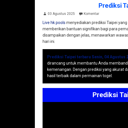
Prediksi T
03 Agustus 2025
Komentar
Live hk pools
menyediakan prediksi Taipei yang a
memberikan bantuan signifikan bagi para pema
disampaikan dengan jelas, menawarkan wawas
hari ini.
Prediksi Taipei terbaru Senin, 04 Agustus 
dirancang untuk membantu Anda membanding
kemenangan. Dengan prediksi yang akurat 
hasil terbaik dalam permainan togel.
Prediksi Ta