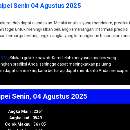
aipei Senin 04 Agustus 2025
kurat dan dapat diandalkan. Melalui analisis yang mendalam, prediksi i
in togel untuk meningkatkan peluang kemenangan. Informasi prediksi
an berharga tentang angka-angka yang kemungkinan besar akan mun
2025
,
Silakan gulir ke bawah. Kami telah menyusun analisis yang
kan prediksi Anda, sehingga dapat meningkatkan peluang
dan dapat diandalkan, kami berharap dapat membantu Anda mencapai
ipei Senin, 04 Agustus 2025
Angka Main : 2361
Angka Ikut : 0549
Colok Makau : 36 / 05