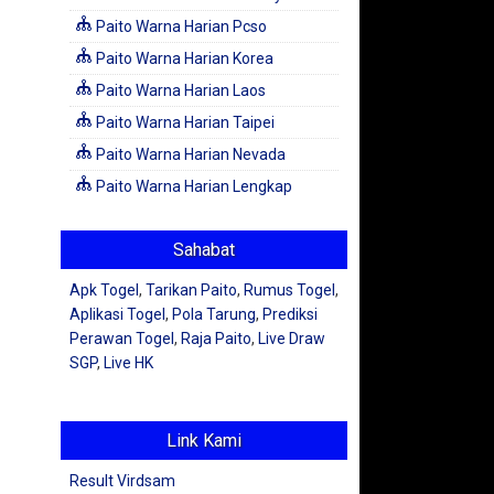
Paito Warna Harian Pcso
Paito Warna Harian Korea
Paito Warna Harian Laos
Paito Warna Harian Taipei
Paito Warna Harian Nevada
Paito Warna Harian Lengkap
Sahabat
Apk Togel
,
Tarikan Paito
,
Rumus Togel
,
Aplikasi Togel
,
Pola Tarung
,
Prediksi
Perawan Togel
,
Raja Paito
,
Live Draw
SGP
,
Live HK
Link Kami
Result Virdsam