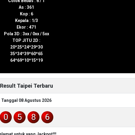
Colok Bebas : 6 / 1
As : 361
Kop : 6
Kepala : 1/3
Ekor : 471
Pola 3D : 3xx / 0xx / 5xx
TOP JITU 2D :
20*25*24*29*30
35*34*39*60*65
64*69*10*15*19
Result Taipei Terbaru
Tanggal 08 Agustus 2026
0
5
8
6
elamat untuk yang Jackpot!!!