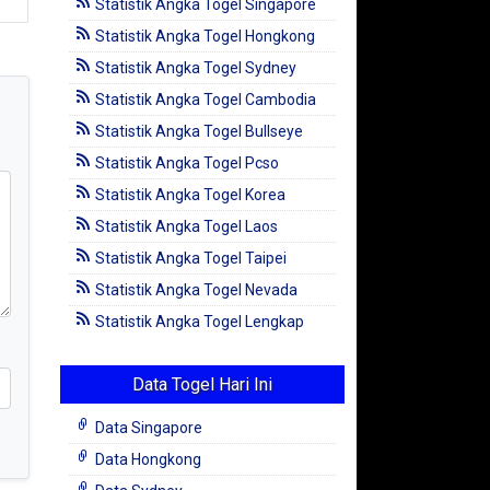
Statistik Angka Togel Singapore
Statistik Angka Togel Hongkong
Statistik Angka Togel Sydney
Statistik Angka Togel Cambodia
Statistik Angka Togel Bullseye
Statistik Angka Togel Pcso
Statistik Angka Togel Korea
Statistik Angka Togel Laos
Statistik Angka Togel Taipei
Statistik Angka Togel Nevada
Statistik Angka Togel Lengkap
Data Togel Hari Ini
Data Singapore
Data Hongkong