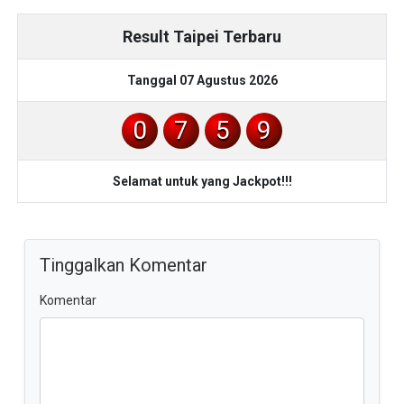
Result Taipei Terbaru
Tanggal 07 Agustus 2026
0
7
5
9
Selamat untuk yang Jackpot!!!
Tinggalkan Komentar
Komentar