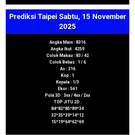
Prediksi Taipei Sabtu, 15 November
2025
Angka Main : 8316
Angka Ikut : 4259
Colok Makau : 83 / 42
Colok Bebas : 1 / 6
As : 316
Kop : 1
Kepala : 1/3
Ekor : 561
Pola 3D : 3xx / 4xx / 2xx
TOP JITU 2D :
84*82*85*89*34
32*35*39*14*12
15*19*64*62*69