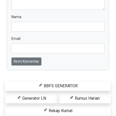
Nama
Email
Kirim Komentar
BBFS GENERATOR
Generator LN
Rumus Harian
Rekap Kumat