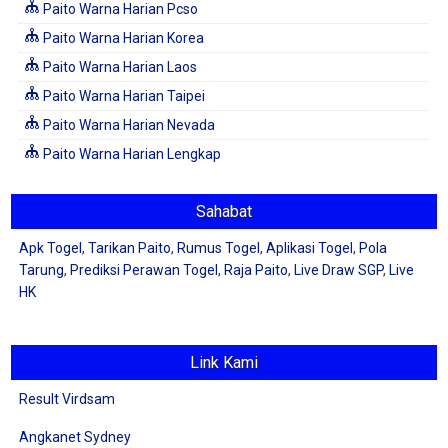
Paito Warna Harian Pcso
Paito Warna Harian Korea
Paito Warna Harian Laos
Paito Warna Harian Taipei
Paito Warna Harian Nevada
Paito Warna Harian Lengkap
Sahabat
Apk Togel
,
Tarikan Paito
,
Rumus Togel
,
Aplikasi Togel
,
Pola
Tarung
,
Prediksi Perawan Togel
,
Raja Paito
,
Live Draw SGP
,
Live
HK
Link Kami
Result Virdsam
Angkanet Sydney