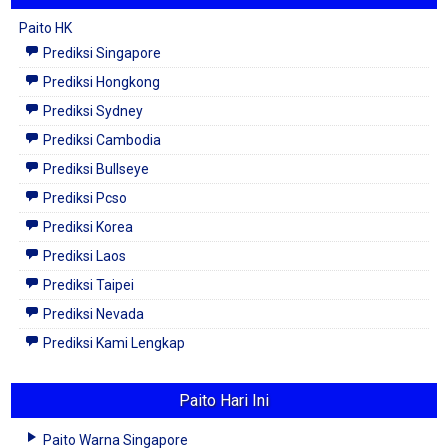
Paito HK
Prediksi Singapore
Prediksi Hongkong
Prediksi Sydney
Prediksi Cambodia
Prediksi Bullseye
Prediksi Pcso
Prediksi Korea
Prediksi Laos
Prediksi Taipei
Prediksi Nevada
Prediksi Kami Lengkap
Paito Hari Ini
Paito Warna Singapore