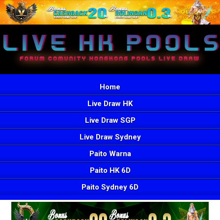
Home
Live Draw HK
Live Draw SGP
Live Draw Sydney
Paito Warna
Paito HK 6D
Paito Sydney 6D