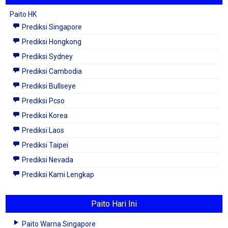
Paito HK
Prediksi Singapore
Prediksi Hongkong
Prediksi Sydney
Prediksi Cambodia
Prediksi Bullseye
Prediksi Pcso
Prediksi Korea
Prediksi Laos
Prediksi Taipei
Prediksi Nevada
Prediksi Kami Lengkap
Paito Hari Ini
Paito Warna Singapore