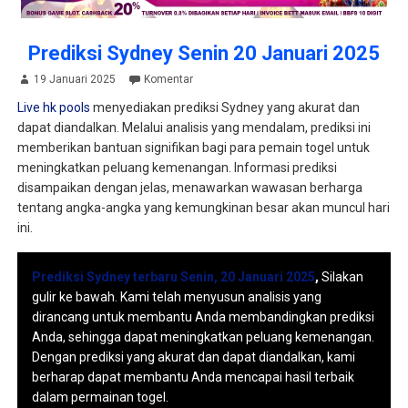
Prediksi Sydney Senin 20 Januari 2025
19 Januari 2025
Komentar
Live hk pools
menyediakan prediksi Sydney yang akurat dan
dapat diandalkan. Melalui analisis yang mendalam, prediksi ini
memberikan bantuan signifikan bagi para pemain togel untuk
meningkatkan peluang kemenangan. Informasi prediksi
disampaikan dengan jelas, menawarkan wawasan berharga
tentang angka-angka yang kemungkinan besar akan muncul hari
ini.
Prediksi Sydney terbaru Senin, 20 Januari 2025
,
Silakan
gulir ke bawah. Kami telah menyusun analisis yang
dirancang untuk membantu Anda membandingkan prediksi
Anda, sehingga dapat meningkatkan peluang kemenangan.
Dengan prediksi yang akurat dan dapat diandalkan, kami
berharap dapat membantu Anda mencapai hasil terbaik
dalam permainan togel.