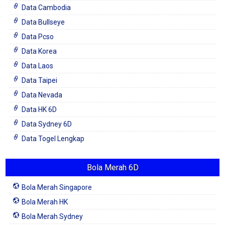
Data Cambodia
Data Bullseye
Data Pcso
Data Korea
Data Laos
Data Taipei
Data Nevada
Data HK 6D
Data Sydney 6D
Data Togel Lengkap
Bola Merah 6D
Bola Merah Singapore
Bola Merah HK
Bola Merah Sydney