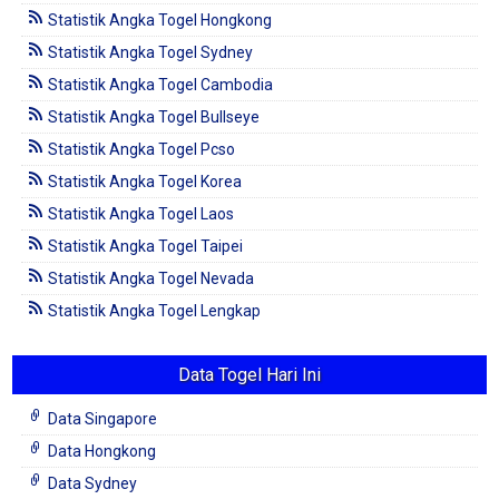
Statistik Angka Togel Hongkong
Statistik Angka Togel Sydney
Statistik Angka Togel Cambodia
Statistik Angka Togel Bullseye
Statistik Angka Togel Pcso
Statistik Angka Togel Korea
Statistik Angka Togel Laos
Statistik Angka Togel Taipei
Statistik Angka Togel Nevada
Statistik Angka Togel Lengkap
Data Togel Hari Ini
Data Singapore
Data Hongkong
Data Sydney