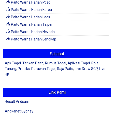
Paito Warna Harian Pcso
Paito Warna Harian Korea
Paito Warna Harian Laos
Paito Warna Harian Taipei
Paito Warna Harian Nevada
Paito Warna Harian Lengkap
Sahabat
Apk Togel
,
Tarikan Paito
,
Rumus Togel
,
Aplikasi Togel
,
Pola
Tarung
,
Prediksi Perawan Togel
,
Raja Paito
,
Live Draw SGP
,
Live
HK
Link Kami
Result Virdsam
Angkanet Sydney