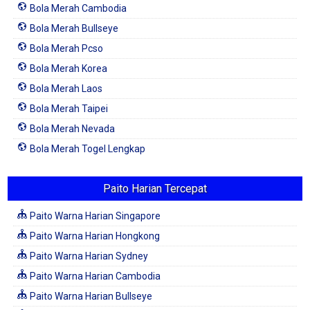
Bola Merah Cambodia
Bola Merah Bullseye
Bola Merah Pcso
Bola Merah Korea
Bola Merah Laos
Bola Merah Taipei
Bola Merah Nevada
Bola Merah Togel Lengkap
Paito Harian Tercepat
Paito Warna Harian Singapore
Paito Warna Harian Hongkong
Paito Warna Harian Sydney
Paito Warna Harian Cambodia
Paito Warna Harian Bullseye