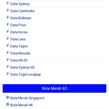
Data Sydney
Data Cambodia
Data Bullseye
Data Pcso
Data Korea
Data Laos
Data Taipei
Data Nevada
Data HK 6D
Data Sydney 6D
Data Togel Lengkap
Bola Merah 6D
Bola Merah Singapore
Bola Merah HK