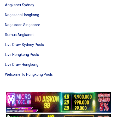
Angkanet Sydney
Nagasaon Hongkong
Naga saon Singapore
Rumus Angkanet
Live Draw Sydney Pools
Live Hongkong Pools
Live Draw Hongkong
Welcome To Hongkong Pools