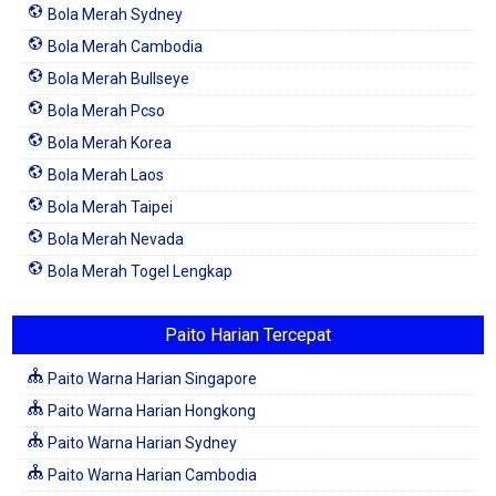
Bola Merah Sydney
Bola Merah Cambodia
Bola Merah Bullseye
Bola Merah Pcso
Bola Merah Korea
Bola Merah Laos
Bola Merah Taipei
Bola Merah Nevada
Bola Merah Togel Lengkap
Paito Harian Tercepat
Paito Warna Harian Singapore
Paito Warna Harian Hongkong
Paito Warna Harian Sydney
Paito Warna Harian Cambodia