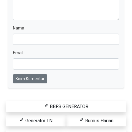
Nama
Email
Kirim Komentar
BBFS GENERATOR
Generator LN
Rumus Harian