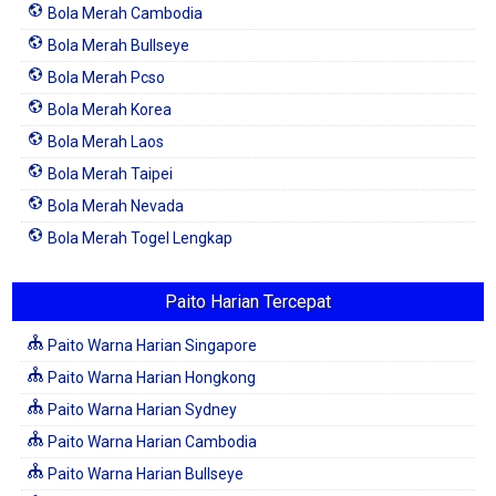
Bola Merah Cambodia
Bola Merah Bullseye
Bola Merah Pcso
Bola Merah Korea
Bola Merah Laos
Bola Merah Taipei
Bola Merah Nevada
Bola Merah Togel Lengkap
Paito Harian Tercepat
Paito Warna Harian Singapore
Paito Warna Harian Hongkong
Paito Warna Harian Sydney
Paito Warna Harian Cambodia
Paito Warna Harian Bullseye