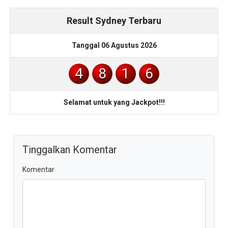
Result Sydney Terbaru
Tanggal 06 Agustus 2026
4
8
1
6
Selamat untuk yang Jackpot!!!
Tinggalkan Komentar
Komentar