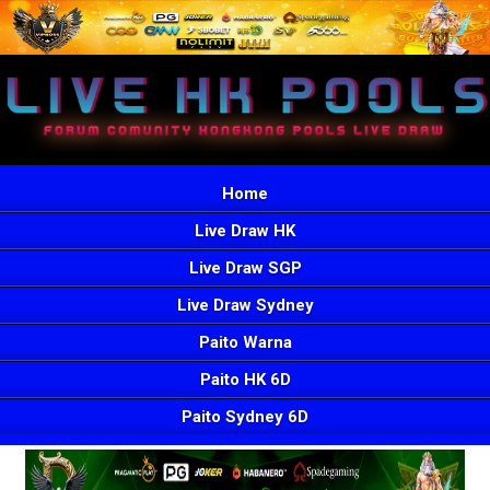
Home
Live Draw HK
Live Draw SGP
Live Draw Sydney
Paito Warna
Paito HK 6D
Paito Sydney 6D