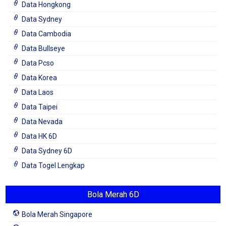
Data Hongkong
Data Sydney
Data Cambodia
Data Bullseye
Data Pcso
Data Korea
Data Laos
Data Taipei
Data Nevada
Data HK 6D
Data Sydney 6D
Data Togel Lengkap
Bola Merah 6D
Bola Merah Singapore