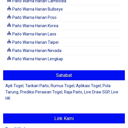
Paito Warna Harian Cambodia
Paito Warna Harian Bullseye
Paito Warna Harian Pcso
Paito Warna Harian Korea
Paito Warna Harian Laos
Paito Warna Harian Taipei
Paito Warna Harian Nevada
Paito Warna Harian Lengkap
Sahabat
Apk Togel
,
Tarikan Paito
,
Rumus Togel
,
Aplikasi Togel
,
Pola
Tarung
,
Prediksi Perawan Togel
,
Raja Paito
,
Live Draw SGP
,
Live
HK
Link Kami