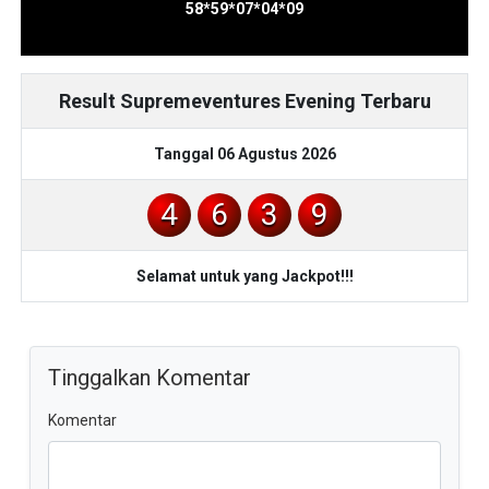
58*59*07*04*09
Result Supremeventures Evening Terbaru
Tanggal 06 Agustus 2026
4
6
3
9
Selamat untuk yang Jackpot!!!
Tinggalkan Komentar
Komentar