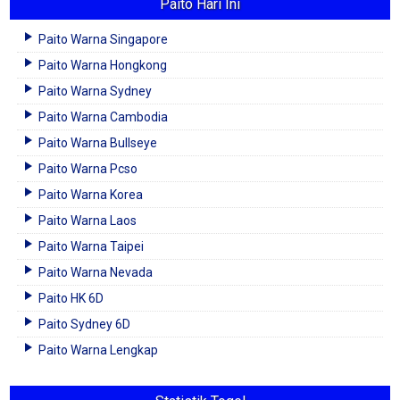
Paito Hari Ini
Paito Warna Singapore
Paito Warna Hongkong
Paito Warna Sydney
Paito Warna Cambodia
Paito Warna Bullseye
Paito Warna Pcso
Paito Warna Korea
Paito Warna Laos
Paito Warna Taipei
Paito Warna Nevada
Paito HK 6D
Paito Sydney 6D
Paito Warna Lengkap