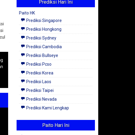
Prediksi Hari Ini
Paito HK
Prediksi Singapore
si
Prediksi Hongkong
si
cul
Prediksi Sydney
Prediksi Cambodia
Prediksi Bullseye
ng
Prediksi Pcso
an
Prediksi Korea
Prediksi Laos
Prediksi Taipei
Prediksi Nevada
Prediksi Kami Lengkap
Paito Hari Ini