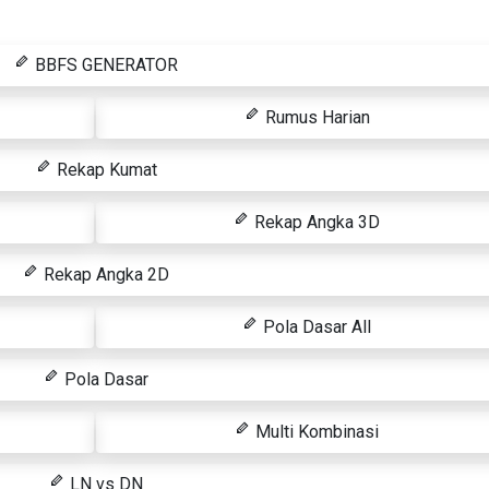
BBFS GENERATOR
Rumus Harian
Rekap Kumat
Rekap Angka 3D
Rekap Angka 2D
Pola Dasar All
Pola Dasar
Multi Kombinasi
LN vs DN