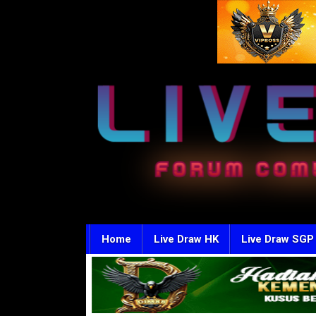
Home
Live Draw HK
Live Draw SGP