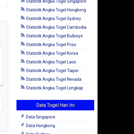
Statistik Angka Togel Singapore
Statistik Angka Togel Hongkong
Statistik Angka Togel Sydney
Statistik Angka Togel Cambodia
Statistik Angka Togel Bullseye
Statistik Angka Togel Pcso
Statistik Angka Togel Korea
Statistik Angka Togel Laos
Statistik Angka Togel Taipei
Statistik Angka Togel Nevada
Statistik Angka Togel Lengkap
Data Togel Hari Ini
Data Singapore
Data Hongkong