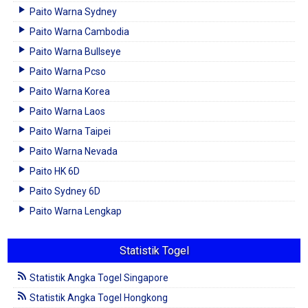
Paito Warna Sydney
Paito Warna Cambodia
Paito Warna Bullseye
Paito Warna Pcso
Paito Warna Korea
Paito Warna Laos
Paito Warna Taipei
Paito Warna Nevada
Paito HK 6D
Paito Sydney 6D
Paito Warna Lengkap
Statistik Togel
Statistik Angka Togel Singapore
Statistik Angka Togel Hongkong