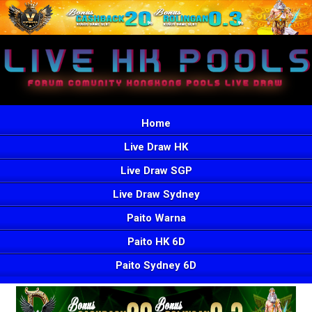
Home
Live Draw HK
Live Draw SGP
Live Draw Sydney
Paito Warna
Paito HK 6D
Paito Sydney 6D