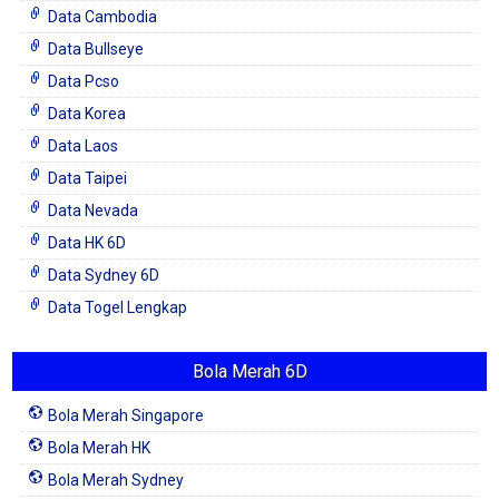
Data Cambodia
Data Bullseye
Data Pcso
Data Korea
Data Laos
Data Taipei
Data Nevada
Data HK 6D
Data Sydney 6D
Data Togel Lengkap
Bola Merah 6D
Bola Merah Singapore
Bola Merah HK
Bola Merah Sydney