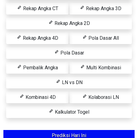
Rekap Angka CT
Rekap Angka 3D
Rekap Angka 2D
Rekap Angka 4D
Pola Dasar All
Pola Dasar
Pembalik Angka
Multi Kombinasi
LN vs DN
Kombinasi 4D
Kolaborasi LN
Kalkulator Togel
Prediksi Hari Ini