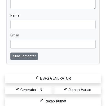
Nama
Email
Kirim Komentar
BBFS GENERATOR
Generator LN
Rumus Harian
Rekap Kumat