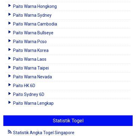
Paito Warna Hongkong
Paito Warna Sydney
Paito Warna Cambodia
Paito Warna Bullseye
Paito Warna Pcso
Paito Warna Korea
Paito Warna Laos
Paito Warna Taipei
Paito Warna Nevada
Paito HK 6D
Paito Sydney 6D
Paito Warna Lengkap
Statistik Togel
Statistik Angka Togel Singapore