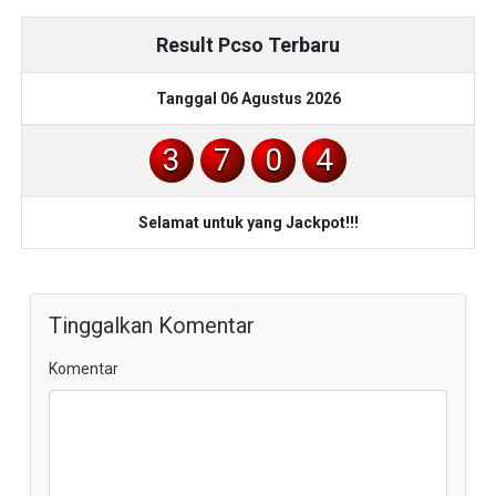
Result Pcso Terbaru
Tanggal 06 Agustus 2026
3
7
0
4
Selamat untuk yang Jackpot!!!
Tinggalkan Komentar
Komentar