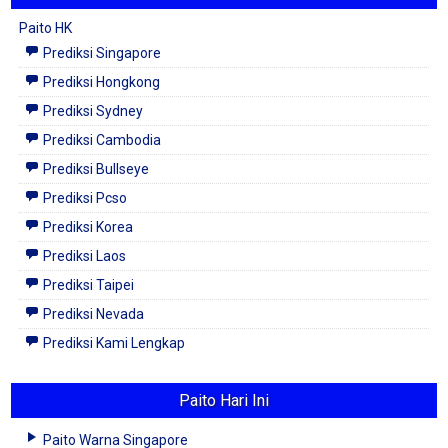
Paito HK
Prediksi Singapore
Prediksi Hongkong
Prediksi Sydney
Prediksi Cambodia
Prediksi Bullseye
Prediksi Pcso
Prediksi Korea
Prediksi Laos
Prediksi Taipei
Prediksi Nevada
Prediksi Kami Lengkap
Paito Hari Ini
Paito Warna Singapore