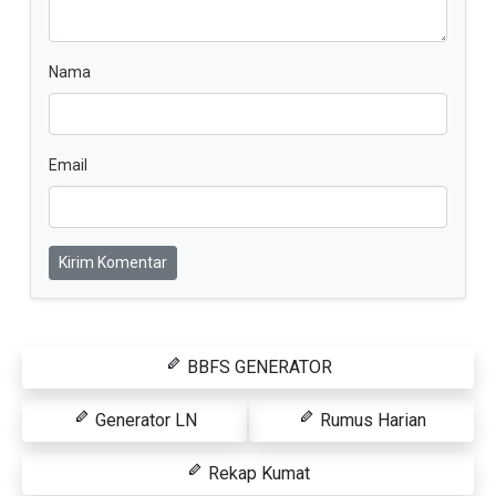
Nama
Email
Kirim Komentar
BBFS GENERATOR
Generator LN
Rumus Harian
Rekap Kumat