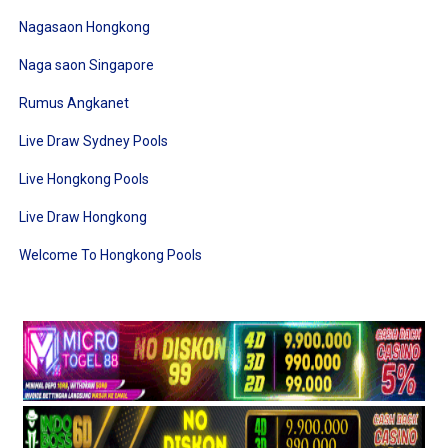
Nagasaon Hongkong
Naga saon Singapore
Rumus Angkanet
Live Draw Sydney Pools
Live Hongkong Pools
Live Draw Hongkong
Welcome To Hongkong Pools