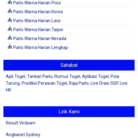
Paito Warna Harian Pcso
Paito Warna Harian Korea
Paito Warna Harian Laos
Paito Warna Harian Taipei
Paito Warna Harian Nevada
Paito Warna Harian Lengkap
Sahabat
Apk Togel
,
Tarikan Paito
,
Rumus Togel
,
Aplikasi Togel
,
Pola
Tarung
,
Prediksi Perawan Togel
,
Raja Paito
,
Live Draw SGP
,
Live
HK
Link Kami
Result Virdsam
Angkanet Sydney