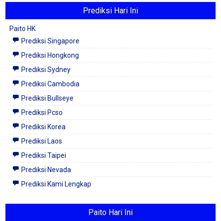
Prediksi Hari Ini
Paito HK
Prediksi Singapore
Prediksi Hongkong
Prediksi Sydney
Prediksi Cambodia
Prediksi Bullseye
Prediksi Pcso
Prediksi Korea
Prediksi Laos
Prediksi Taipei
Prediksi Nevada
Prediksi Kami Lengkap
Paito Hari Ini