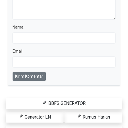
Nama
Email
Kirim Komentar
BBFS GENERATOR
Generator LN
Rumus Harian