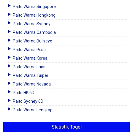
Paito Warna Singapore
Paito Warna Hongkong
Paito Warna Sydney
Paito Warna Cambodia
Paito Warna Bullseye
Paito Warna Pcso
Paito Warna Korea
Paito Warna Laos
Paito Warna Taipei
Paito Warna Nevada
Paito HK 6D
Paito Sydney 6D
Paito Warna Lengkap
Statistik Togel