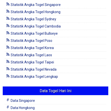
Statistik Angka Togel Singapore
Statistik Angka Togel Hongkong
Statistik Angka Togel Sydney
Statistik Angka Togel Cambodia
Statistik Angka Togel Bullseye
Statistik Angka Togel Pcso
Statistik Angka Togel Korea
Statistik Angka Togel Laos
Statistik Angka Togel Taipei
Statistik Angka Togel Nevada
Statistik Angka Togel Lengkap
Data Togel Hari Ini
Data Singapore
Data Hongkong