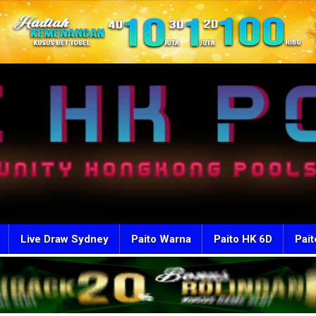
Live Draw Sydney
Paito Warna
Paito HK 6D
Pai