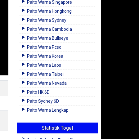
Paito Warna Singapore
Paito Warna Hongkong
Paito Warna Sydney
Paito Warna Cambodia
Paito Warna Bullseye
Paito Warna Pcso
Paito Warna Korea
Paito Warna Laos
Paito Warna Taipei
Paito Warna Nevada
Paito HK 6D
Paito Sydney 6D
Paito Warna Lengkap
Statistik Togel