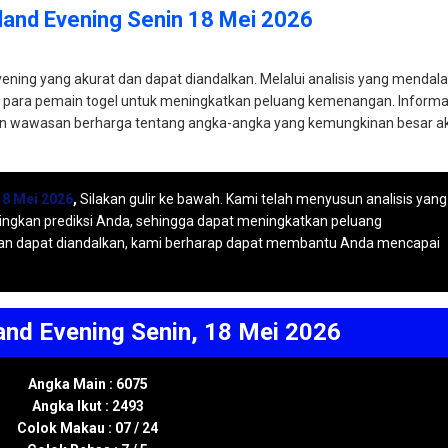
land Evening Senin 18 Mei 2026
ning yang akurat dan dapat diandalkan. Melalui analisis yang mendal
agi para pemain togel untuk meningkatkan peluang kemenangan. Informa
kan wawasan berharga tentang angka-angka yang kemungkinan besar a
18 Mei 2026
,
Silakan gulir ke bawah. Kami telah menyusun analisis yang
kan prediksi Anda, sehingga dapat meningkatkan peluang
dan dapat diandalkan, kami berharap dapat membantu Anda mencapai
and Evening Senin, 18 Mei 2026
Angka Main : 6075
Angka Ikut : 2493
Colok Makau : 07 / 24