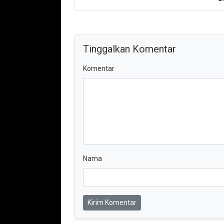
Tinggalkan Komentar
Komentar
Nama
Kirim Komentar