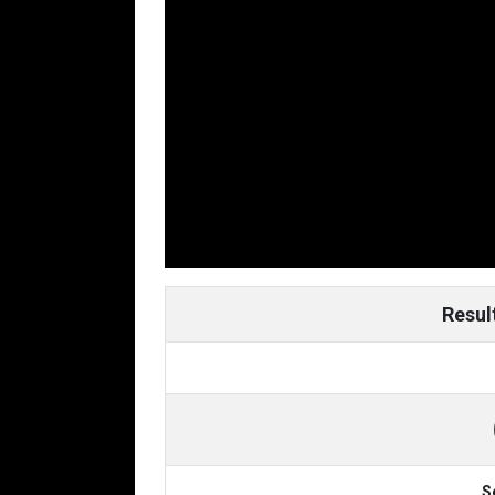
Resul
S