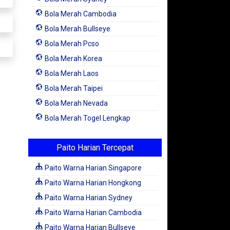
Bola Merah Cambodia
Bola Merah Bullseye
Bola Merah Pcso
Bola Merah Korea
Bola Merah Laos
Bola Merah Taipei
Bola Merah Nevada
Bola Merah Togel Lengkap
Paito Harian Tercepat
Paito Warna Harian Singapore
Paito Warna Harian Hongkong
Paito Warna Harian Sydney
Paito Warna Harian Cambodia
Paito Warna Harian Bullseye