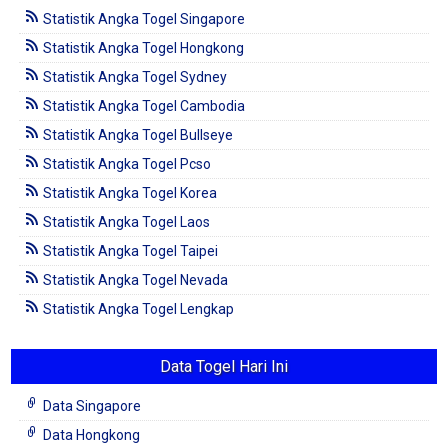
Statistik Angka Togel Singapore
Statistik Angka Togel Hongkong
Statistik Angka Togel Sydney
Statistik Angka Togel Cambodia
Statistik Angka Togel Bullseye
Statistik Angka Togel Pcso
Statistik Angka Togel Korea
Statistik Angka Togel Laos
Statistik Angka Togel Taipei
Statistik Angka Togel Nevada
Statistik Angka Togel Lengkap
Data Togel Hari Ini
Data Singapore
Data Hongkong