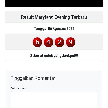
Result Maryland Evening Terbaru
Tanggal 06 Agustus 2026
6
4
2
9
Selamat untuk yang Jackpot!!!
Tinggalkan Komentar
Komentar