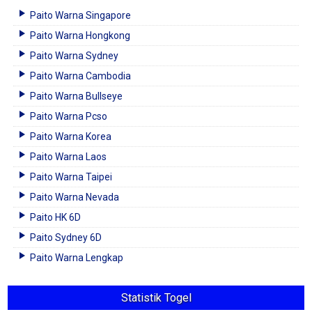
Paito Warna Singapore
Paito Warna Hongkong
Paito Warna Sydney
Paito Warna Cambodia
Paito Warna Bullseye
Paito Warna Pcso
Paito Warna Korea
Paito Warna Laos
Paito Warna Taipei
Paito Warna Nevada
Paito HK 6D
Paito Sydney 6D
Paito Warna Lengkap
Statistik Togel