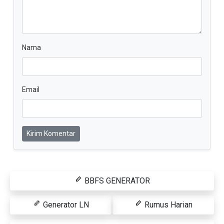
Nama
Email
Kirim Komentar
BBFS GENERATOR
Generator LN
Rumus Harian