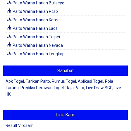
Paito Warna Harian Bullseye
Paito Warna Harian Pcso
Paito Warna Harian Korea
Paito Warna Harian Laos
Paito Warna Harian Taipei
Paito Warna Harian Nevada
Paito Warna Harian Lengkap
Sahabat
Apk Togel
,
Tarikan Paito
,
Rumus Togel
,
Aplikasi Togel
,
Pola
Tarung
,
Prediksi Perawan Togel
,
Raja Paito
,
Live Draw SGP
,
Live
HK
Link Kami
Result Virdsam