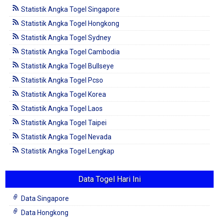
Statistik Angka Togel Singapore
Statistik Angka Togel Hongkong
Statistik Angka Togel Sydney
Statistik Angka Togel Cambodia
Statistik Angka Togel Bullseye
Statistik Angka Togel Pcso
Statistik Angka Togel Korea
Statistik Angka Togel Laos
Statistik Angka Togel Taipei
Statistik Angka Togel Nevada
Statistik Angka Togel Lengkap
Data Togel Hari Ini
Data Singapore
Data Hongkong