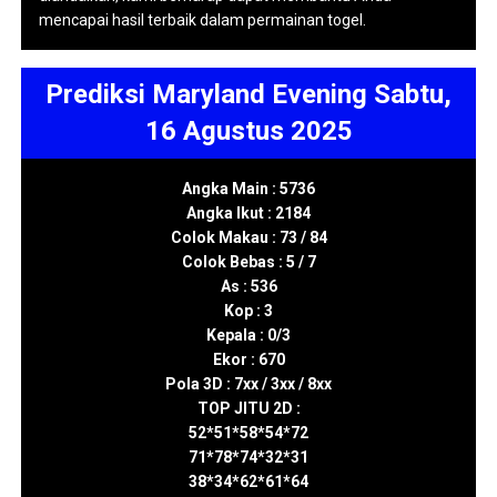
mencapai hasil terbaik dalam permainan togel.
Prediksi Maryland Evening Sabtu,
16 Agustus 2025
Angka Main : 5736
Angka Ikut : 2184
Colok Makau : 73 / 84
Colok Bebas : 5 / 7
As : 536
Kop : 3
Kepala : 0/3
Ekor : 670
Pola 3D : 7xx / 3xx / 8xx
TOP JITU 2D :
52*51*58*54*72
71*78*74*32*31
38*34*62*61*64