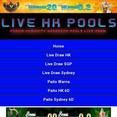
Home
Live Draw HK
Live Draw SGP
Live Draw Sydney
Paito Warna
Paito HK 6D
Paito Sydney 6D