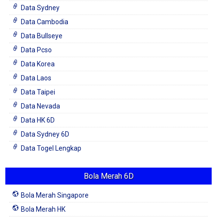
Data Sydney
Data Cambodia
Data Bullseye
Data Pcso
Data Korea
Data Laos
Data Taipei
Data Nevada
Data HK 6D
Data Sydney 6D
Data Togel Lengkap
Bola Merah 6D
Bola Merah Singapore
Bola Merah HK