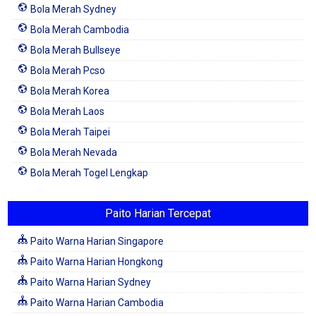
Bola Merah Sydney
Bola Merah Cambodia
Bola Merah Bullseye
Bola Merah Pcso
Bola Merah Korea
Bola Merah Laos
Bola Merah Taipei
Bola Merah Nevada
Bola Merah Togel Lengkap
Paito Harian Tercepat
Paito Warna Harian Singapore
Paito Warna Harian Hongkong
Paito Warna Harian Sydney
Paito Warna Harian Cambodia