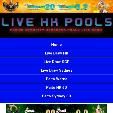
Home
Live Draw HK
Live Draw SGP
Live Draw Sydney
Paito Warna
Paito HK 6D
Paito Sydney 6D