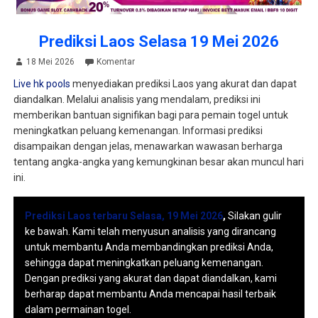
Prediksi Laos Selasa 19 Mei 2026
18 Mei 2026
Komentar
Live hk pools
menyediakan prediksi Laos yang akurat dan dapat
diandalkan. Melalui analisis yang mendalam, prediksi ini
memberikan bantuan signifikan bagi para pemain togel untuk
meningkatkan peluang kemenangan. Informasi prediksi
disampaikan dengan jelas, menawarkan wawasan berharga
tentang angka-angka yang kemungkinan besar akan muncul hari
ini.
Prediksi Laos terbaru Selasa, 19 Mei 2026
,
Silakan gulir
ke bawah. Kami telah menyusun analisis yang dirancang
untuk membantu Anda membandingkan prediksi Anda,
sehingga dapat meningkatkan peluang kemenangan.
Dengan prediksi yang akurat dan dapat diandalkan, kami
berharap dapat membantu Anda mencapai hasil terbaik
dalam permainan togel.