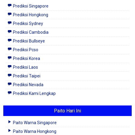
Prediksi Singapore
Prediksi Hongkong
Prediksi Sydney
Prediksi Cambodia
Prediksi Bullseye
Prediksi Pcso
Prediksi Korea
Prediksi Laos
Prediksi Taipei
Prediksi Nevada
Prediksi Kami Lengkap
Paito Hari Ini
Paito Warna Singapore
Paito Warna Hongkong