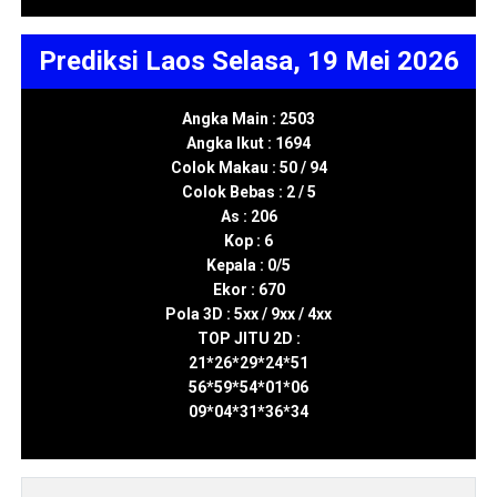
Prediksi Laos Selasa, 19 Mei 2026
Angka Main : 2503
Angka Ikut : 1694
Colok Makau : 50 / 94
Colok Bebas : 2 / 5
As : 206
Kop : 6
Kepala : 0/5
Ekor : 670
Pola 3D : 5xx / 9xx / 4xx
TOP JITU 2D :
21*26*29*24*51
56*59*54*01*06
09*04*31*36*34