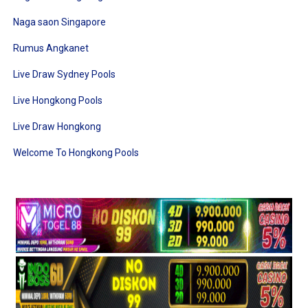
Naga saon Singapore
Rumus Angkanet
Live Draw Sydney Pools
Live Hongkong Pools
Live Draw Hongkong
Welcome To Hongkong Pools