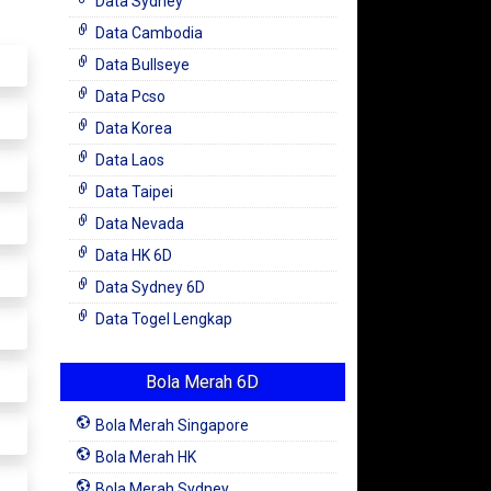
Data Sydney
Data Cambodia
Data Bullseye
Data Pcso
Data Korea
Data Laos
Data Taipei
Data Nevada
Data HK 6D
Data Sydney 6D
Data Togel Lengkap
Bola Merah 6D
Bola Merah Singapore
Bola Merah HK
Bola Merah Sydney