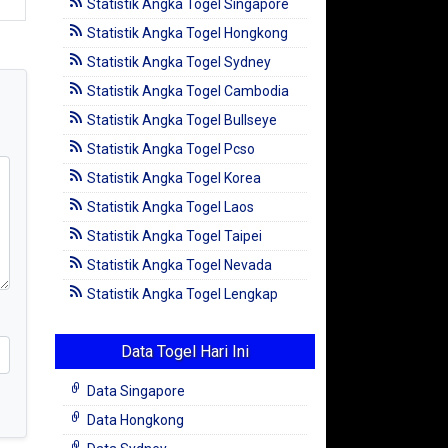
Statistik Angka Togel Singapore
Statistik Angka Togel Hongkong
Statistik Angka Togel Sydney
Statistik Angka Togel Cambodia
Statistik Angka Togel Bullseye
Statistik Angka Togel Pcso
Statistik Angka Togel Korea
Statistik Angka Togel Laos
Statistik Angka Togel Taipei
Statistik Angka Togel Nevada
Statistik Angka Togel Lengkap
Data Togel Hari Ini
Data Singapore
Data Hongkong