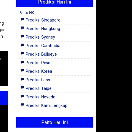
Prediksi Hari Ini
Paito HK
Prediksi Singapore
ang
Prediksi Hongkong
gan.
an
Prediksi Sydney
Prediksi Cambodia
Prediksi Bullseye
n
Prediksi Pcso
Prediksi Korea
Prediksi Laos
Prediksi Taipei
Prediksi Nevada
Prediksi Kami Lengkap
Paito Hari Ini