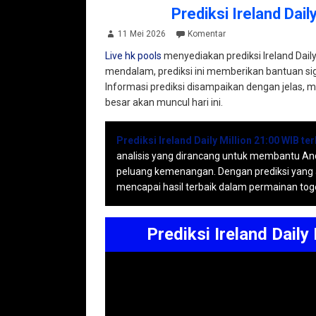
Prediksi Ireland Dai
11 Mei 2026
Komentar
Live hk pools
menyediakan prediksi Ireland Daily
mendalam, prediksi ini memberikan bantuan si
Informasi prediksi disampaikan dengan jelas
besar akan muncul hari ini.
Prediksi Ireland Daily Million 21:00 WIB te
analisis yang dirancang untuk membantu A
peluang kemenangan. Dengan prediksi yang
mencapai hasil terbaik dalam permainan toge
Prediksi Ireland Dail