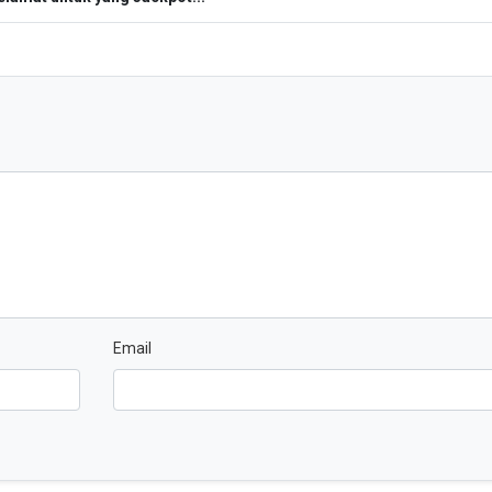
Email