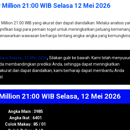
ly Million 21:00 WIB Selasa 12 Mei 2026
 Million 21:00 WIB yang akurat dan dapat diandalkan. Melalui analisis y
gnifikan bagi para pemain togel untuk meningkatkan peluang kemenan
, menawarkan wawasan berharga tentang angka-angka yang kemungkin
rbaru Selasa, 12 Mei 2026
,
Silakan gulir ke bawah. Kami telah menyusu
nda membandingkan prediksi Anda, sehingga dapat meningkatkan
 akurat dan dapat diandalkan, kami berharap dapat membantu Anda
l.
y Million 21:00 WIB Selasa, 12 Mei 2026
Angka Main : 3985
Angka Ikut : 6401
Colok Makau : 85 / 01