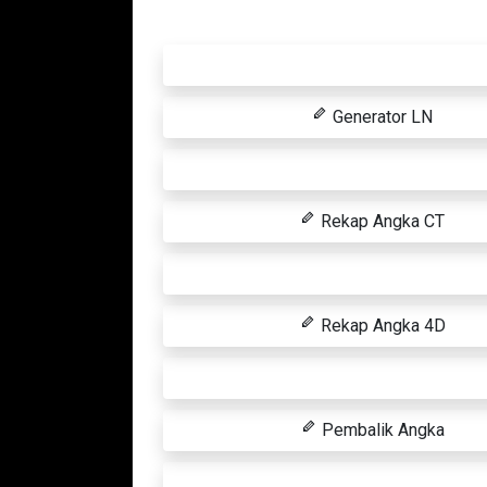
Generator LN
Rekap Angka CT
Rekap Angka 4D
Pembalik Angka