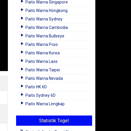
Paito Warna Singapore
Paito Warna Hongkong
Paito Warna Sydney
Paito Warna Cambodia
Paito Warna Bullseye
Paito Warna Pcso
Paito Warna Korea
Paito Warna Laos
Paito Warna Taipei
Paito Warna Nevada
Paito HK 6D
Paito Sydney 6D
Paito Warna Lengkap
Statistik Togel