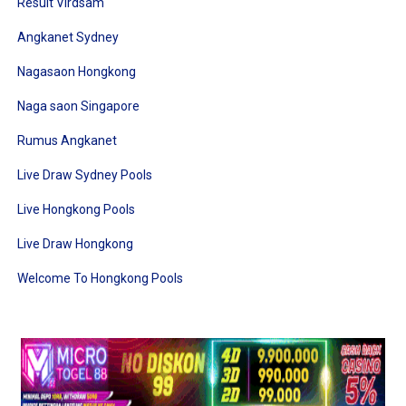
Result Virdsam
Angkanet Sydney
Nagasaon Hongkong
Naga saon Singapore
Rumus Angkanet
Live Draw Sydney Pools
Live Hongkong Pools
Live Draw Hongkong
Welcome To Hongkong Pools