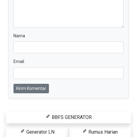
Nama
Email
Kirim Komentar
BBFS GENERATOR
Generator LN
Rumus Harian