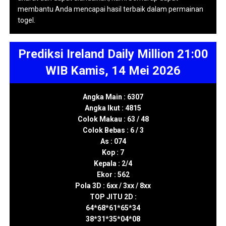
membantu Anda mencapai hasil terbaik dalam permainan
togel.
Prediksi Ireland Daily Million 21:00
WIB Kamis, 14 Mei 2026
Angka Main : 6307
Angka Ikut : 4815
Colok Makau : 63 / 48
Colok Bebas : 6 / 3
As : 074
Kop : 7
Kepala : 2/4
Ekor : 562
Pola 3D : 6xx / 3xx / 8xx
TOP JITU 2D :
64*68*61*65*34
38*31*35*04*08