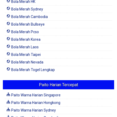
Bola Merah HK
Bola Merah Sydney
Bola Merah Cambodia
Bola Merah Bullseye
Bola Merah Pcso
Bola Merah Korea
Bola Merah Laos
Bola Merah Taipei
Bola Merah Nevada
Bola Merah Togel Lengkap
Paito Harian Tercepat
Paito Warna Harian Singapore
Paito Warna Harian Hongkong
Paito Warna Harian Sydney