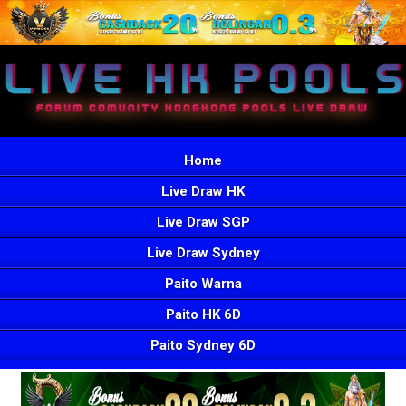
Home
Live Draw HK
Live Draw SGP
Live Draw Sydney
Paito Warna
Paito HK 6D
Paito Sydney 6D