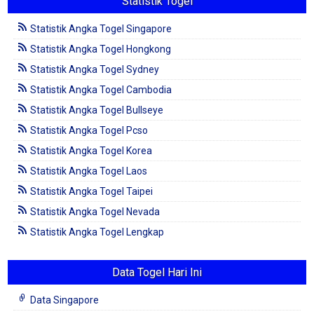
Statistik Togel
Statistik Angka Togel Singapore
Statistik Angka Togel Hongkong
Statistik Angka Togel Sydney
Statistik Angka Togel Cambodia
Statistik Angka Togel Bullseye
Statistik Angka Togel Pcso
Statistik Angka Togel Korea
Statistik Angka Togel Laos
Statistik Angka Togel Taipei
Statistik Angka Togel Nevada
Statistik Angka Togel Lengkap
Data Togel Hari Ini
Data Singapore