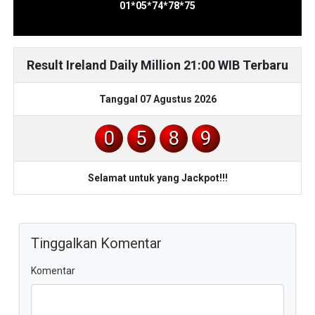
01*05*74*78*75
Result Ireland Daily Million 21:00 WIB Terbaru
Tanggal 07 Agustus 2026
0
5
8
9
Selamat untuk yang Jackpot!!!
Tinggalkan Komentar
Komentar