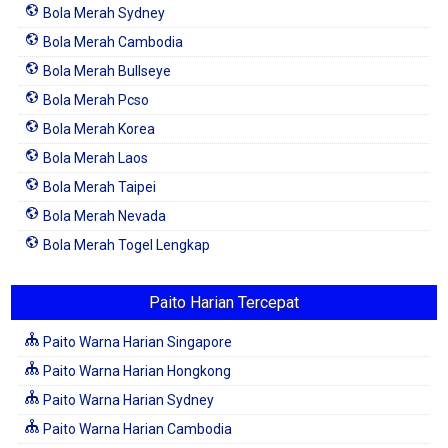
Bola Merah Sydney
Bola Merah Cambodia
Bola Merah Bullseye
Bola Merah Pcso
Bola Merah Korea
Bola Merah Laos
Bola Merah Taipei
Bola Merah Nevada
Bola Merah Togel Lengkap
Paito Harian Tercepat
Paito Warna Harian Singapore
Paito Warna Harian Hongkong
Paito Warna Harian Sydney
Paito Warna Harian Cambodia