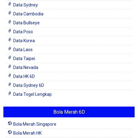
Data Sydney
Data Cambodia
Data Bullseye
Data Pcso
Data Korea
Data Laos
Data Taipei
Data Nevada
Data HK 6D
Data Sydney 6D
Data Togel Lengkap
Bola Merah 6D
Bola Merah Singapore
Bola Merah HK