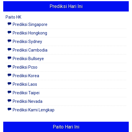
Prediksi Hari Ini
Paito HK
Prediksi Singapore
Prediksi Hongkong
Prediksi Sydney
Prediksi Cambodia
Prediksi Bullseye
Prediksi Pcso
Prediksi Korea
Prediksi Laos
Prediksi Taipei
Prediksi Nevada
Prediksi Kami Lengkap
Paito Hari Ini