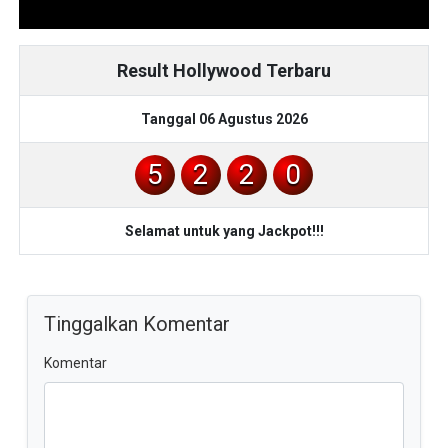
Result Hollywood Terbaru
Tanggal 06 Agustus 2026
5
2
2
0
Selamat untuk yang Jackpot!!!
Tinggalkan Komentar
Komentar