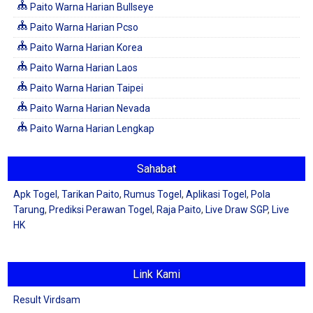
Paito Warna Harian Bullseye
Paito Warna Harian Pcso
Paito Warna Harian Korea
Paito Warna Harian Laos
Paito Warna Harian Taipei
Paito Warna Harian Nevada
Paito Warna Harian Lengkap
Sahabat
Apk Togel
,
Tarikan Paito
,
Rumus Togel
,
Aplikasi Togel
,
Pola
Tarung
,
Prediksi Perawan Togel
,
Raja Paito
,
Live Draw SGP
,
Live
HK
Link Kami
Result Virdsam