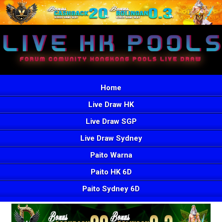
Home
Live Draw HK
Live Draw SGP
Live Draw Sydney
Paito Warna
Paito HK 6D
Paito Sydney 6D