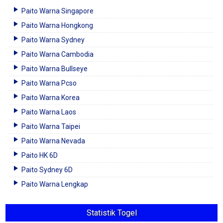
Paito Warna Singapore
Paito Warna Hongkong
Paito Warna Sydney
Paito Warna Cambodia
Paito Warna Bullseye
Paito Warna Pcso
Paito Warna Korea
Paito Warna Laos
Paito Warna Taipei
Paito Warna Nevada
Paito HK 6D
Paito Sydney 6D
Paito Warna Lengkap
Statistik Togel