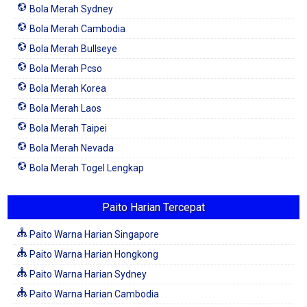
Bola Merah Sydney
Bola Merah Cambodia
Bola Merah Bullseye
Bola Merah Pcso
Bola Merah Korea
Bola Merah Laos
Bola Merah Taipei
Bola Merah Nevada
Bola Merah Togel Lengkap
Paito Harian Tercepat
Paito Warna Harian Singapore
Paito Warna Harian Hongkong
Paito Warna Harian Sydney
Paito Warna Harian Cambodia