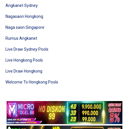
Angkanet Sydney
Nagasaon Hongkong
Naga saon Singapore
Rumus Angkanet
Live Draw Sydney Pools
Live Hongkong Pools
Live Draw Hongkong
Welcome To Hongkong Pools