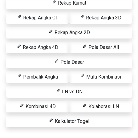
Rekap Kumat
Rekap Angka CT
Rekap Angka 3D
Rekap Angka 2D
Rekap Angka 4D
Pola Dasar All
Pola Dasar
Pembalik Angka
Multi Kombinasi
LN vs DN
Kombinasi 4D
Kolaborasi LN
Kalkulator Togel