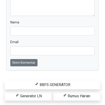
Nama
Email
Kirim Komentar
BBFS GENERATOR
Generator LN
Rumus Harian