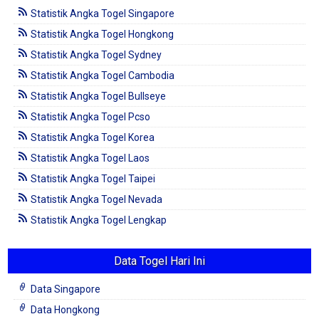
Statistik Angka Togel Singapore
Statistik Angka Togel Hongkong
Statistik Angka Togel Sydney
Statistik Angka Togel Cambodia
Statistik Angka Togel Bullseye
Statistik Angka Togel Pcso
Statistik Angka Togel Korea
Statistik Angka Togel Laos
Statistik Angka Togel Taipei
Statistik Angka Togel Nevada
Statistik Angka Togel Lengkap
Data Togel Hari Ini
Data Singapore
Data Hongkong