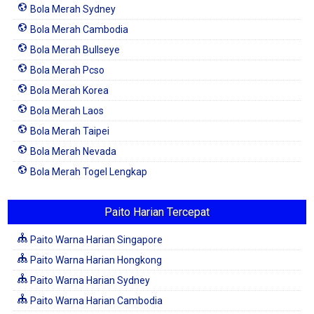
Bola Merah Sydney
Bola Merah Cambodia
Bola Merah Bullseye
Bola Merah Pcso
Bola Merah Korea
Bola Merah Laos
Bola Merah Taipei
Bola Merah Nevada
Bola Merah Togel Lengkap
Paito Harian Tercepat
Paito Warna Harian Singapore
Paito Warna Harian Hongkong
Paito Warna Harian Sydney
Paito Warna Harian Cambodia