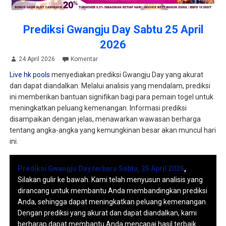
Prediksi Gwangju Day Sabtu 25 April
2026
24 April 2026
Komentar
Live hk pools
menyediakan prediksi Gwangju Day yang akurat
dan dapat diandalkan. Melalui analisis yang mendalam, prediksi
ini memberikan bantuan signifikan bagi para pemain togel untuk
meningkatkan peluang kemenangan. Informasi prediksi
disampaikan dengan jelas, menawarkan wawasan berharga
tentang angka-angka yang kemungkinan besar akan muncul hari
ini.
Prediksi Gwangju Day terbaru Sabtu, 25 April 2026
,
Silakan gulir ke bawah. Kami telah menyusun analisis yang
dirancang untuk membantu Anda membandingkan prediksi
Anda, sehingga dapat meningkatkan peluang kemenangan.
Dengan prediksi yang akurat dan dapat diandalkan, kami
berharap dapat membantu Anda mencapai hasil terbaik