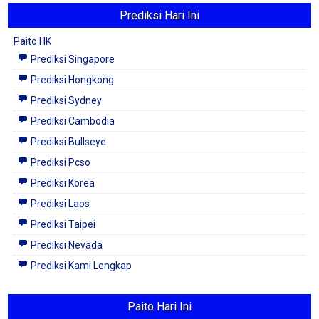
Prediksi Hari Ini
Paito HK
Prediksi Singapore
Prediksi Hongkong
Prediksi Sydney
Prediksi Cambodia
Prediksi Bullseye
Prediksi Pcso
Prediksi Korea
Prediksi Laos
Prediksi Taipei
Prediksi Nevada
Prediksi Kami Lengkap
Paito Hari Ini