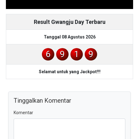
Result Gwangju Day Terbaru
Tanggal 08 Agustus 2026
6
9
1
9
Selamat untuk yang Jackpot!!!
Tinggalkan Komentar
Komentar