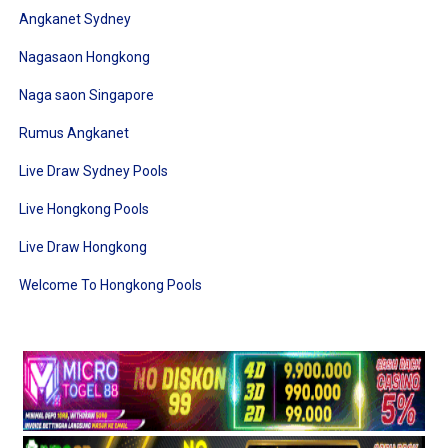
Angkanet Sydney
Nagasaon Hongkong
Naga saon Singapore
Rumus Angkanet
Live Draw Sydney Pools
Live Hongkong Pools
Live Draw Hongkong
Welcome To Hongkong Pools