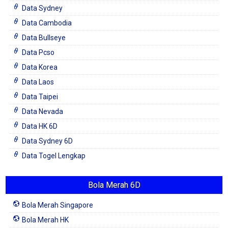
Data Sydney
Data Cambodia
Data Bullseye
Data Pcso
Data Korea
Data Laos
Data Taipei
Data Nevada
Data HK 6D
Data Sydney 6D
Data Togel Lengkap
Bola Merah 6D
Bola Merah Singapore
Bola Merah HK