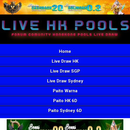
Home
Live Draw HK
Live Draw SGP
Live Draw Sydney
Paito Warna
Paito HK 6D
Paito Sydney 6D