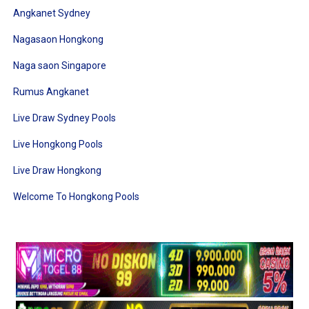
Angkanet Sydney
Nagasaon Hongkong
Naga saon Singapore
Rumus Angkanet
Live Draw Sydney Pools
Live Hongkong Pools
Live Draw Hongkong
Welcome To Hongkong Pools