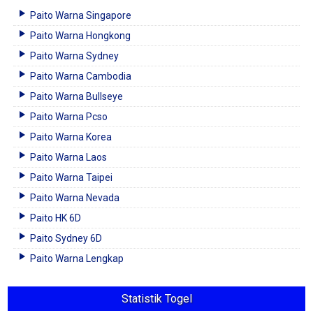
Paito Warna Singapore
Paito Warna Hongkong
Paito Warna Sydney
Paito Warna Cambodia
Paito Warna Bullseye
Paito Warna Pcso
Paito Warna Korea
Paito Warna Laos
Paito Warna Taipei
Paito Warna Nevada
Paito HK 6D
Paito Sydney 6D
Paito Warna Lengkap
Statistik Togel