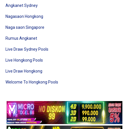
Angkanet Sydney
Nagasaon Hongkong
Naga saon Singapore
Rumus Angkanet
Live Draw Sydney Pools
Live Hongkong Pools
Live Draw Hongkong
Welcome To Hongkong Pools