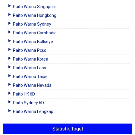
Paito Warna Singapore
Paito Warna Hongkong
Paito Warna Sydney
Paito Warna Cambodia
Paito Warna Bullseye
Paito Warna Pcso
Paito Warna Korea
Paito Warna Laos
Paito Warna Taipei
Paito Warna Nevada
Paito HK 6D
Paito Sydney 6D
Paito Warna Lengkap
Statistik Togel