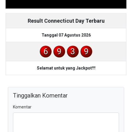
Result Connecticut Day Terbaru
Tanggal 07 Agustus 2026
6
9
3
9
Selamat untuk yang Jackpot!!!
Tinggalkan Komentar
Komentar