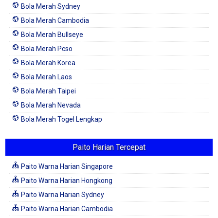
Bola Merah Sydney
Bola Merah Cambodia
Bola Merah Bullseye
Bola Merah Pcso
Bola Merah Korea
Bola Merah Laos
Bola Merah Taipei
Bola Merah Nevada
Bola Merah Togel Lengkap
Paito Harian Tercepat
Paito Warna Harian Singapore
Paito Warna Harian Hongkong
Paito Warna Harian Sydney
Paito Warna Harian Cambodia