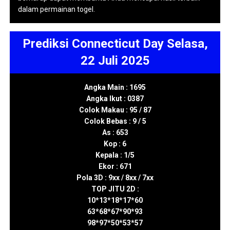
dalam permainan togel.
Prediksi Connecticut Day Selasa,
22 Juli 2025
Angka Main : 1695
Angka Ikut : 0387
Colok Makau : 95 / 87
Colok Bebas : 9 / 5
As : 653
Kop : 6
Kepala : 1/5
Ekor : 671
Pola 3D : 9xx / 8xx / 7xx
TOP JITU 2D :
10*13*18*17*60
63*68*67*90*93
98*97*50*53*57