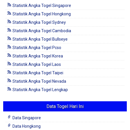
Statistik Angka Togel Singapore
Statistik Angka Togel Hongkong
Statistik Angka Togel Sydney
Statistik Angka Togel Cambodia
Statistik Angka Togel Bullseye
Statistik Angka Togel Pcso
Statistik Angka Togel Korea
Statistik Angka Togel Laos
Statistik Angka Togel Taipei
Statistik Angka Togel Nevada
Statistik Angka Togel Lengkap
Data Togel Hari Ini
Data Singapore
Data Hongkong