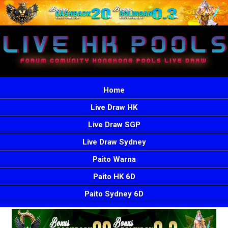
Home
Live Draw HK
Live Draw SGP
Live Draw Sydney
Paito Warna
Paito HK 6D
Paito Sydney 6D