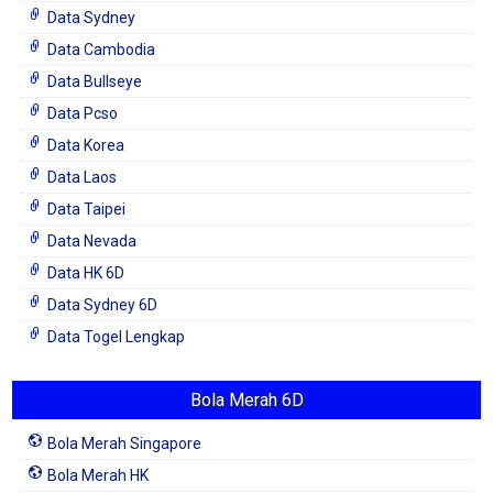
Data Sydney
Data Cambodia
Data Bullseye
Data Pcso
Data Korea
Data Laos
Data Taipei
Data Nevada
Data HK 6D
Data Sydney 6D
Data Togel Lengkap
Bola Merah 6D
Bola Merah Singapore
Bola Merah HK