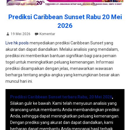
Prediksi Caribbean Sunset Rabu 20 Mei
2026
19 Mei 2026
Komentar
Live hk pools
menyediakan prediksi Caribbean Sunset yang
akurat dan dapat diandalkan. Melalui analisis yang mendalam,
prediksi ini memberikan bantuan signifikan bagi para pemain
togel untuk meningkatkan peluang kemenangan. Informasi
prediksi disampaikan dengan jelas, menawarkan wawasan
berharga tentang angka-angka yang kemungkinan besar akan
muncul hari ini.
Prediksi Caribbean Sunset terbaru Rabu, 20 Mei 2026
,
Silakan gulir ke bawah. Kami telah menyusun analisis yang
dirancang untuk membantu Anda membandingkan prediksi
Anda, sehingga dapat meningkatkan peluang kemenangan.
Dengan prediksi yang akurat dan dapat diandalkan, kami
berharap dapat membantu Anda mencapai hasil terbaik