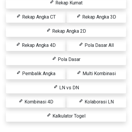
Rekap Kumat
Rekap Angka CT
Rekap Angka 3D
Rekap Angka 2D
Rekap Angka 4D
Pola Dasar All
Pola Dasar
Pembalik Angka
Multi Kombinasi
LN vs DN
Kombinasi 4D
Kolaborasi LN
Kalkulator Togel