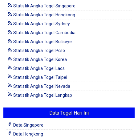
Statistik Angka Togel Singapore
Statistik Angka Togel Hongkong
Statistik Angka Togel Sydney
Statistik Angka Togel Cambodia
Statistik Angka Togel Bullseye
Statistik Angka Togel Pcso
Statistik Angka Togel Korea
Statistik Angka Togel Laos
Statistik Angka Togel Taipei
Statistik Angka Togel Nevada
Statistik Angka Togel Lengkap
Data Togel Hari Ini
Data Singapore
Data Hongkong