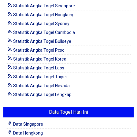
Statistik Angka Togel Singapore
Statistik Angka Togel Hongkong
Statistik Angka Togel Sydney
Statistik Angka Togel Cambodia
Statistik Angka Togel Bullseye
Statistik Angka Togel Pcso
Statistik Angka Togel Korea
Statistik Angka Togel Laos
Statistik Angka Togel Taipei
Statistik Angka Togel Nevada
Statistik Angka Togel Lengkap
Data Togel Hari Ini
Data Singapore
Data Hongkong