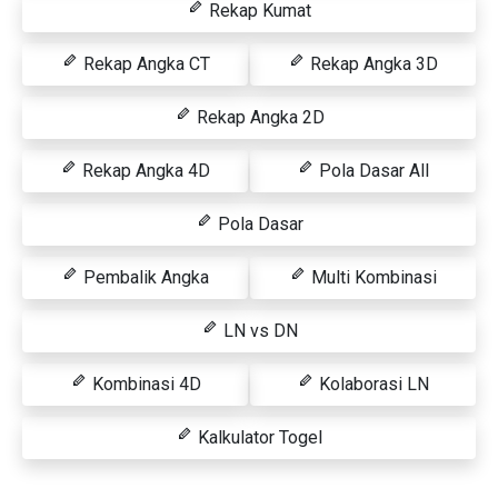
Rekap Kumat
Rekap Angka CT
Rekap Angka 3D
Rekap Angka 2D
Rekap Angka 4D
Pola Dasar All
Pola Dasar
Pembalik Angka
Multi Kombinasi
LN vs DN
Kombinasi 4D
Kolaborasi LN
Kalkulator Togel