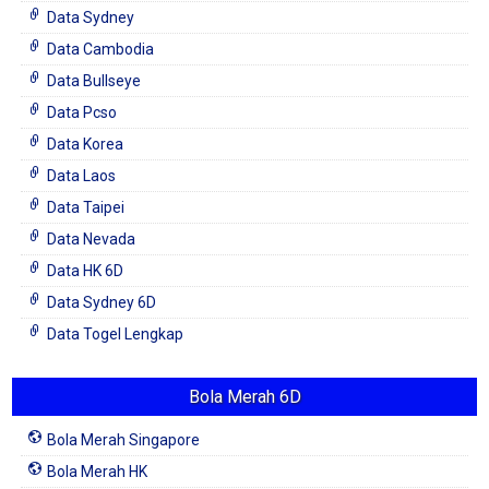
Data Sydney
Data Cambodia
Data Bullseye
Data Pcso
Data Korea
Data Laos
Data Taipei
Data Nevada
Data HK 6D
Data Sydney 6D
Data Togel Lengkap
Bola Merah 6D
Bola Merah Singapore
Bola Merah HK