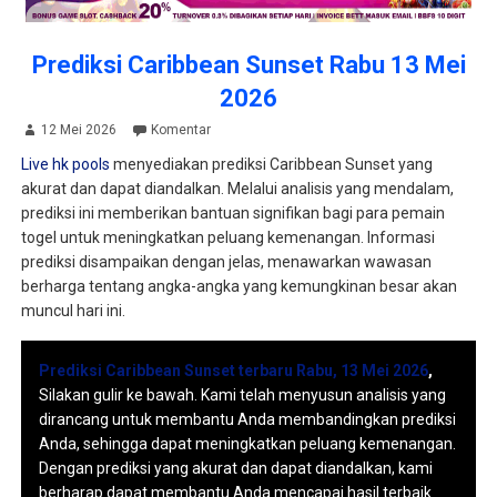
Prediksi Caribbean Sunset Rabu 13 Mei
2026
12 Mei 2026
Komentar
Live hk pools
menyediakan prediksi Caribbean Sunset yang
akurat dan dapat diandalkan. Melalui analisis yang mendalam,
prediksi ini memberikan bantuan signifikan bagi para pemain
togel untuk meningkatkan peluang kemenangan. Informasi
prediksi disampaikan dengan jelas, menawarkan wawasan
berharga tentang angka-angka yang kemungkinan besar akan
muncul hari ini.
Prediksi Caribbean Sunset terbaru Rabu, 13 Mei 2026
,
Silakan gulir ke bawah. Kami telah menyusun analisis yang
dirancang untuk membantu Anda membandingkan prediksi
Anda, sehingga dapat meningkatkan peluang kemenangan.
Dengan prediksi yang akurat dan dapat diandalkan, kami
berharap dapat membantu Anda mencapai hasil terbaik