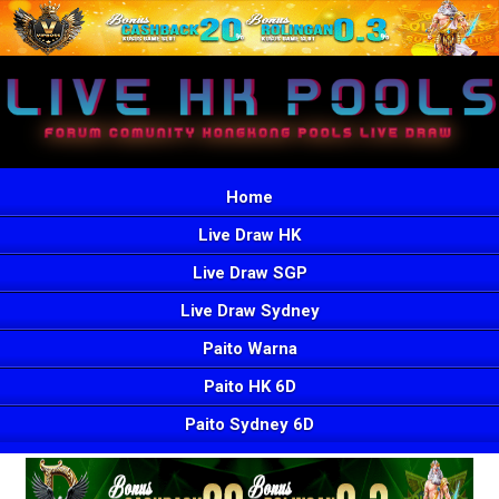
Home
Live Draw HK
Live Draw SGP
Live Draw Sydney
Paito Warna
Paito HK 6D
Paito Sydney 6D