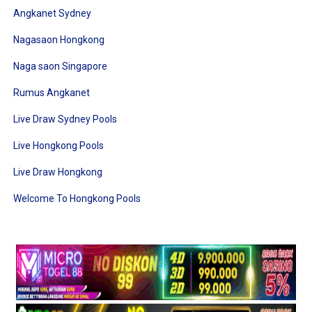
Angkanet Sydney
Nagasaon Hongkong
Naga saon Singapore
Rumus Angkanet
Live Draw Sydney Pools
Live Hongkong Pools
Live Draw Hongkong
Welcome To Hongkong Pools