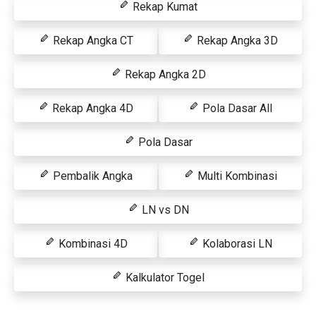
Rekap Kumat
Rekap Angka CT
Rekap Angka 3D
Rekap Angka 2D
Rekap Angka 4D
Pola Dasar All
Pola Dasar
Pembalik Angka
Multi Kombinasi
LN vs DN
Kombinasi 4D
Kolaborasi LN
Kalkulator Togel