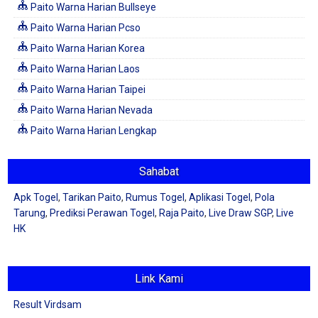
Paito Warna Harian Bullseye
Paito Warna Harian Pcso
Paito Warna Harian Korea
Paito Warna Harian Laos
Paito Warna Harian Taipei
Paito Warna Harian Nevada
Paito Warna Harian Lengkap
Sahabat
Apk Togel
,
Tarikan Paito
,
Rumus Togel
,
Aplikasi Togel
,
Pola
Tarung
,
Prediksi Perawan Togel
,
Raja Paito
,
Live Draw SGP
,
Live
HK
Link Kami
Result Virdsam