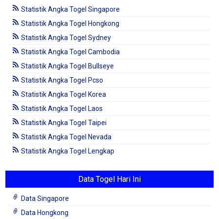
Statistik Angka Togel Singapore
Statistik Angka Togel Hongkong
Statistik Angka Togel Sydney
Statistik Angka Togel Cambodia
Statistik Angka Togel Bullseye
Statistik Angka Togel Pcso
Statistik Angka Togel Korea
Statistik Angka Togel Laos
Statistik Angka Togel Taipei
Statistik Angka Togel Nevada
Statistik Angka Togel Lengkap
Data Togel Hari Ini
Data Singapore
Data Hongkong