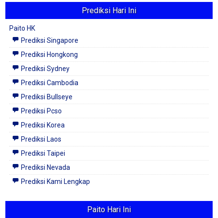
Prediksi Hari Ini
Paito HK
Prediksi Singapore
Prediksi Hongkong
Prediksi Sydney
Prediksi Cambodia
Prediksi Bullseye
Prediksi Pcso
Prediksi Korea
Prediksi Laos
Prediksi Taipei
Prediksi Nevada
Prediksi Kami Lengkap
Paito Hari Ini