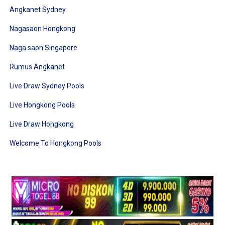
Angkanet Sydney
Nagasaon Hongkong
Naga saon Singapore
Rumus Angkanet
Live Draw Sydney Pools
Live Hongkong Pools
Live Draw Hongkong
Welcome To Hongkong Pools