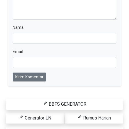
Nama
Email
Kirim Komentar
BBFS GENERATOR
Generator LN
Rumus Harian