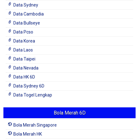
Data Sydney
Data Cambodia
Data Bullseye
Data Pcso
Data Korea
Data Laos
Data Taipei
Data Nevada
Data HK 6D
Data Sydney 6D
Data Togel Lengkap
Bola Merah 6D
Bola Merah Singapore
Bola Merah HK