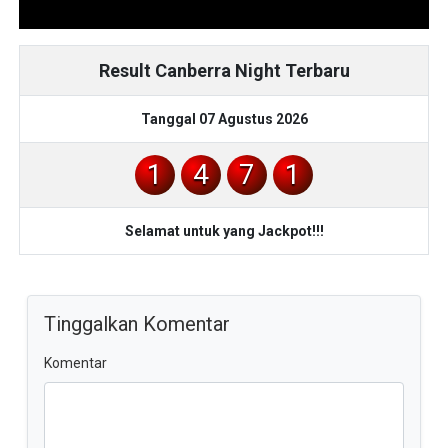
Result Canberra Night Terbaru
Tanggal 07 Agustus 2026
1
4
7
1
Selamat untuk yang Jackpot!!!
Tinggalkan Komentar
Komentar