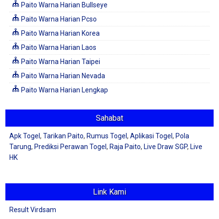
Paito Warna Harian Bullseye
Paito Warna Harian Pcso
Paito Warna Harian Korea
Paito Warna Harian Laos
Paito Warna Harian Taipei
Paito Warna Harian Nevada
Paito Warna Harian Lengkap
Sahabat
Apk Togel
,
Tarikan Paito
,
Rumus Togel
,
Aplikasi Togel
,
Pola
Tarung
,
Prediksi Perawan Togel
,
Raja Paito
,
Live Draw SGP
,
Live
HK
Link Kami
Result Virdsam