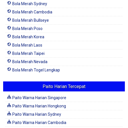
Bola Merah Sydney
Bola Merah Cambodia
Bola Merah Bullseye
Bola Merah Pcso
Bola Merah Korea
Bola Merah Laos
Bola Merah Taipei
Bola Merah Nevada
Bola Merah Togel Lengkap
Paito Harian Tercepat
Paito Warna Harian Singapore
Paito Warna Harian Hongkong
Paito Warna Harian Sydney
Paito Warna Harian Cambodia