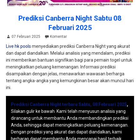
Prediksi Canberra Night Sabtu 08
Februari 2025
07 Februari 2025
Komentar
Live hk pools
menyediakan prediksi Canberra Night yang akurat
dan dapat diandalkan. Melalui analisis yang mendalam, prediksi
ini memberikan bantuan signifikan bagi para pemain togel untuk
meningkatkan peluang kemenangan. Informasi prediksi
disampaikan dengan jelas, menawarkan wawasan berharga
tentang angka-angka yang kemungkinan besar akan muncul hari
ini.
Prediksi Canberra Night terbaru Sabtu, 08 Februari 2025
,
Silakan gulir ke bawah. Kami telah menyusun analisis yang
dirancang untuk membantu Anda membandingkan prediksi
Anda, sehingga dapat meningkatkan peluang kemenangan.
Dengan prediksi yang akurat dan dapat diandalkan, kami
berharap dapat membantu Anda mencapai hasil terbaik