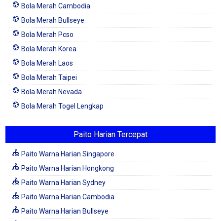
Bola Merah Cambodia
Bola Merah Bullseye
Bola Merah Pcso
Bola Merah Korea
Bola Merah Laos
Bola Merah Taipei
Bola Merah Nevada
Bola Merah Togel Lengkap
Paito Harian Tercepat
Paito Warna Harian Singapore
Paito Warna Harian Hongkong
Paito Warna Harian Sydney
Paito Warna Harian Cambodia
Paito Warna Harian Bullseye