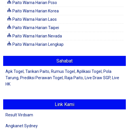
Paito Warna Harian Pcso
Paito Warna Harian Korea
Paito Warna Harian Laos
Paito Warna Harian Taipei
Paito Warna Harian Nevada
Paito Warna Harian Lengkap
Sahabat
Apk Togel
,
Tarikan Paito
,
Rumus Togel
,
Aplikasi Togel
,
Pola
Tarung
,
Prediksi Perawan Togel
,
Raja Paito
,
Live Draw SGP
,
Live
HK
Link Kami
Result Virdsam
Angkanet Sydney