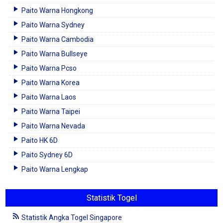
Paito Warna Hongkong
Paito Warna Sydney
Paito Warna Cambodia
Paito Warna Bullseye
Paito Warna Pcso
Paito Warna Korea
Paito Warna Laos
Paito Warna Taipei
Paito Warna Nevada
Paito HK 6D
Paito Sydney 6D
Paito Warna Lengkap
Statistik Togel
Statistik Angka Togel Singapore