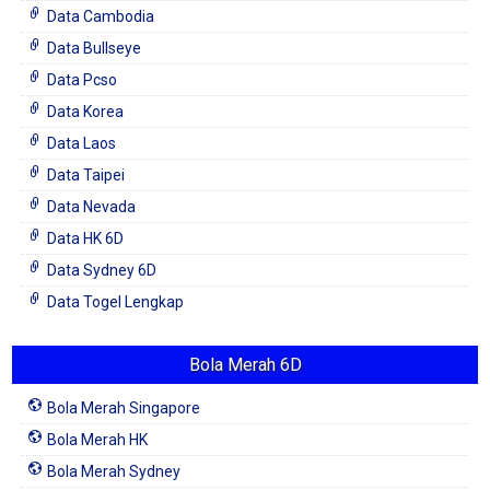
Data Cambodia
Data Bullseye
Data Pcso
Data Korea
Data Laos
Data Taipei
Data Nevada
Data HK 6D
Data Sydney 6D
Data Togel Lengkap
Bola Merah 6D
Bola Merah Singapore
Bola Merah HK
Bola Merah Sydney