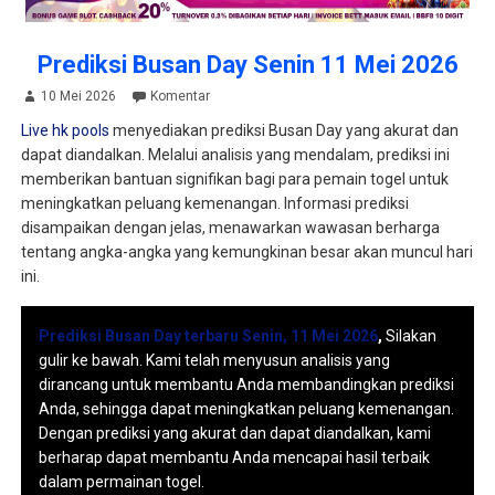
Prediksi Busan Day Senin 11 Mei 2026
10 Mei 2026
Komentar
Live hk pools
menyediakan prediksi Busan Day yang akurat dan
dapat diandalkan. Melalui analisis yang mendalam, prediksi ini
memberikan bantuan signifikan bagi para pemain togel untuk
meningkatkan peluang kemenangan. Informasi prediksi
disampaikan dengan jelas, menawarkan wawasan berharga
tentang angka-angka yang kemungkinan besar akan muncul hari
ini.
Prediksi Busan Day terbaru Senin, 11 Mei 2026
,
Silakan
gulir ke bawah. Kami telah menyusun analisis yang
dirancang untuk membantu Anda membandingkan prediksi
Anda, sehingga dapat meningkatkan peluang kemenangan.
Dengan prediksi yang akurat dan dapat diandalkan, kami
berharap dapat membantu Anda mencapai hasil terbaik
dalam permainan togel.