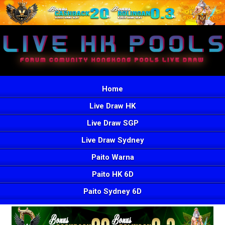
Home
Live Draw HK
Live Draw SGP
Live Draw Sydney
Paito Warna
Paito HK 6D
Paito Sydney 6D