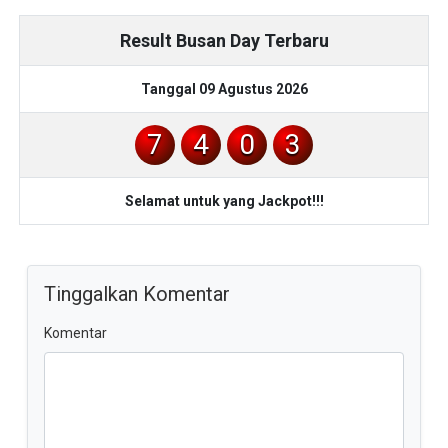
Result Busan Day Terbaru
Tanggal 09 Agustus 2026
7
4
0
3
Selamat untuk yang Jackpot!!!
Tinggalkan Komentar
Komentar