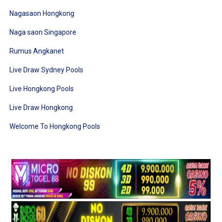
Nagasaon Hongkong
Naga saon Singapore
Rumus Angkanet
Live Draw Sydney Pools
Live Hongkong Pools
Live Draw Hongkong
Welcome To Hongkong Pools