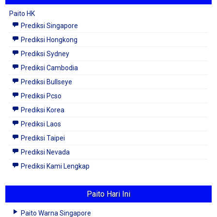
Paito HK
Prediksi Singapore
Prediksi Hongkong
Prediksi Sydney
Prediksi Cambodia
Prediksi Bullseye
Prediksi Pcso
Prediksi Korea
Prediksi Laos
Prediksi Taipei
Prediksi Nevada
Prediksi Kami Lengkap
Paito Hari Ini
Paito Warna Singapore