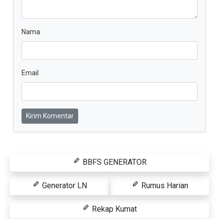
Nama
Email
Kirim Komentar
BBFS GENERATOR
Generator LN
Rumus Harian
Rekap Kumat