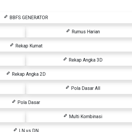
BBFS GENERATOR
Rumus Harian
Rekap Kumat
Rekap Angka 3D
Rekap Angka 2D
Pola Dasar All
Pola Dasar
Multi Kombinasi
LN vs DN