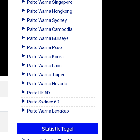
Paito Warna Singapore
Paito Warna Hongkong
Paito Warna Sydney
Paito Warna Cambodia
Paito Warna Bullseye
Paito Warna Pcso
Paito Warna Korea
Paito Warna Laos
Paito Warna Taipei
Paito Warna Nevada
Paito HK 6D
Paito Sydney 6D
Paito Warna Lengkap
Statistik Togel