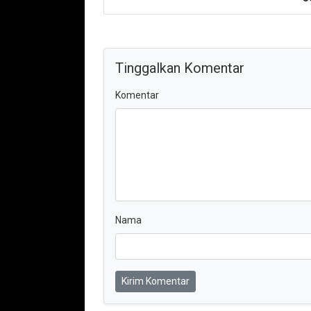
Tinggalkan Komentar
Komentar
Nama
Kirim Komentar