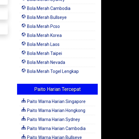
Bola Merah Cambodia
Bola Merah Bullseye
Bola Merah Pcso
Bola Merah Korea
Bola Merah Laos
Bola Merah Taipei
Bola Merah Nevada
Bola Merah Togel Lengkap
Paito Harian Tercepat
Paito Warna Harian Singapore
Paito Warna Harian Hongkong
Paito Warna Harian Sydney
Paito Warna Harian Cambodia
Paito Warna Harian Bullseye