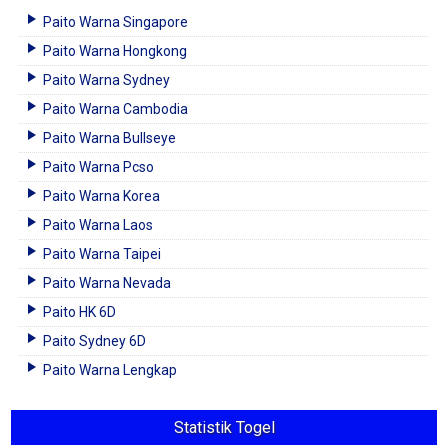
Paito Warna Singapore
Paito Warna Hongkong
Paito Warna Sydney
Paito Warna Cambodia
Paito Warna Bullseye
Paito Warna Pcso
Paito Warna Korea
Paito Warna Laos
Paito Warna Taipei
Paito Warna Nevada
Paito HK 6D
Paito Sydney 6D
Paito Warna Lengkap
Statistik Togel