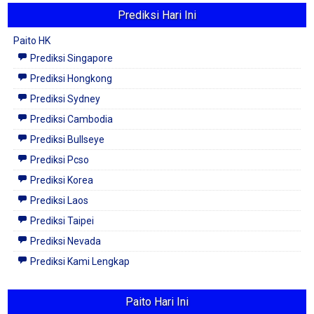
Prediksi Hari Ini
Paito HK
Prediksi Singapore
Prediksi Hongkong
Prediksi Sydney
Prediksi Cambodia
Prediksi Bullseye
Prediksi Pcso
Prediksi Korea
Prediksi Laos
Prediksi Taipei
Prediksi Nevada
Prediksi Kami Lengkap
Paito Hari Ini