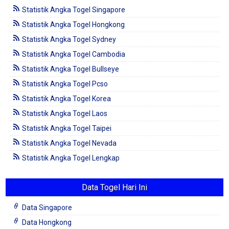
Statistik Angka Togel Singapore
Statistik Angka Togel Hongkong
Statistik Angka Togel Sydney
Statistik Angka Togel Cambodia
Statistik Angka Togel Bullseye
Statistik Angka Togel Pcso
Statistik Angka Togel Korea
Statistik Angka Togel Laos
Statistik Angka Togel Taipei
Statistik Angka Togel Nevada
Statistik Angka Togel Lengkap
Data Togel Hari Ini
Data Singapore
Data Hongkong